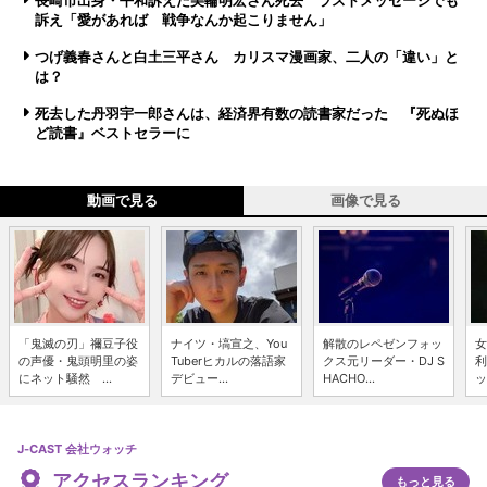
長崎市出身・平和訴えた美輪明宏さん死去 ラストメッセージでも
訴え「愛があれば 戦争なんか起こりません」
つげ義春さんと白土三平さん カリスマ漫画家、二人の「違い」と
は？
死去した丹羽宇一郎さんは、経済界有数の読書家だった 『死ぬほ
ど読書』ベストセラーに
動画で見る
画像で見る
「鬼滅の刃」禰豆子役
ナイツ・塙宣之、You
解散のレペゼンフォッ
女
の声優・鬼頭明里の姿
Tuberヒカルの落語家
クス元リーダー・DJ S
利
にネット騒然 ...
デビュー...
HACHO...
ッ
J-CAST 会社ウォッチ
アクセスランキング
もっと見る