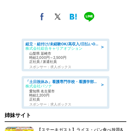
組立・組付け/未経験OK/高収入/日払いOK/寮費無料/日勤
＞
株式会社綜合キャリアオプション
山梨県 韮崎市
時給2,000円～2,500円
正社員 / 派遣社員
スポンサー：求人ボックス
「土日祝休み」看護専門学校・看護学部での教員業務/高時給/要資格:保健師、正看護師
＞
株式会社パソナ
愛知県 名古屋市
時給2,200円
正社員
スポンサー：求人ボックス
姉妹サイト
【ステーキガスト】ライス・パン食べ放題&