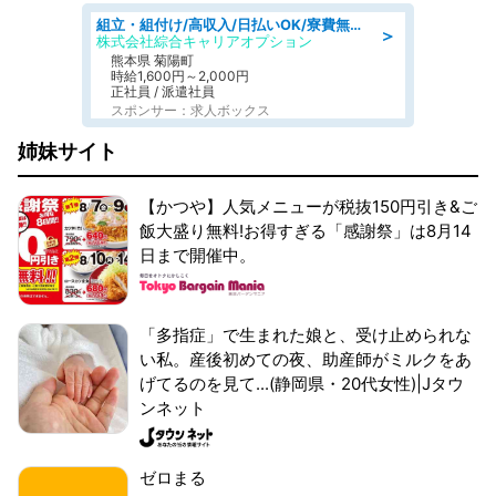
組立・組付け/高収入/日払いOK/寮費無料/交替制/20・30・40代活躍中
＞
株式会社綜合キャリアオプション
熊本県 菊陽町
時給1,600円～2,000円
正社員 / 派遣社員
スポンサー：求人ボックス
姉妹サイト
【かつや】人気メニューが税抜150円引き&ご
飯大盛り無料!お得すぎる「感謝祭」は8月14
日まで開催中。
「多指症」で生まれた娘と、受け止められな
い私。産後初めての夜、助産師がミルクをあ
げてるのを見て...(静岡県・20代女性)|Jタウ
ンネット
ゼロまる