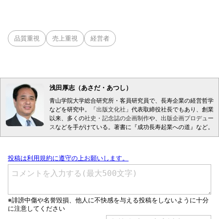
品質重視
売上重視
経営者
浅田厚志（あさだ・あつし）
青山学院大学総合研究所・客員研究員で、長寿企業の経営哲学
などを研究中。「
出版文化社
」代表取締役社長でもあり、創業
以来、多くの
社史・記念誌の企画制作
や、
出版企画プロデュー
ス
などを手がけている。著書に『成功長寿起業への道』など。