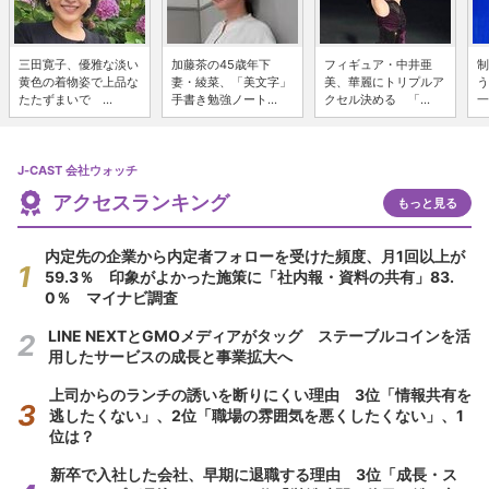
三田寛子、優雅な淡い
加藤茶の45歳年下
フィギュア・中井亜
制
黄色の着物姿で上品な
妻・綾菜、「美文字」
美、華麗にトリプルア
う
たたずまいで ...
手書き勉強ノート...
クセル決める 「...
一
J-CAST 会社ウォッチ
アクセスランキング
もっと見る
内定先の企業から内定者フォローを受けた頻度、月1回以上が
59.3％ 印象がよかった施策に「社内報・資料の共有」83.
0％ マイナビ調査
LINE NEXTとGMOメディアがタッグ ステーブルコインを活
用したサービスの成長と事業拡大へ
上司からのランチの誘いを断りにくい理由 3位「情報共有を
逃したくない」、2位「職場の雰囲気を悪くしたくない」、1
位は？
新卒で入社した会社、早期に退職する理由 3位「成長・ス