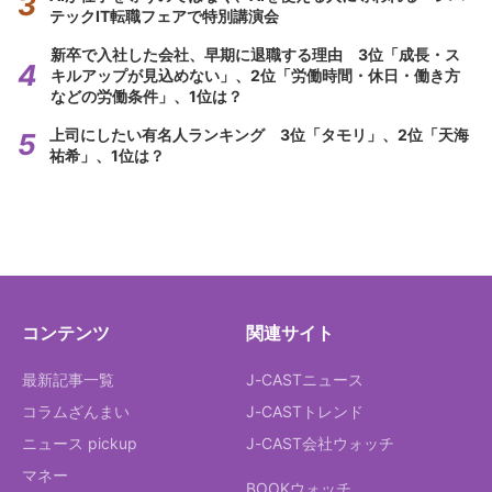
テックIT転職フェアで特別講演会
新卒で入社した会社、早期に退職する理由 3位「成長・ス
キルアップが見込めない」、2位「労働時間・休日・働き方
などの労働条件」、1位は？
上司にしたい有名人ランキング 3位「タモリ」、2位「天海
祐希」、1位は？
コンテンツ
関連サイト
最新記事一覧
J-CASTニュース
コラムざんまい
J-CASTトレンド
ニュース pickup
J-CAST会社ウォッチ
マネー
BOOKウォッチ