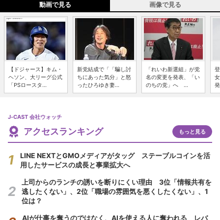
動画で見る
画像で見る
【ドジャース】キム・
新党結成で「「騙し討
「れいわ新選組」が党
登
ヘソン、大リーグ公式
ちにあった気分」と怒
名の変更を発表、「い
女
「PSロースタ...
ったひろゆき妻...
のちの党」へ ...
発
J-CAST 会社ウォッチ
アクセスランキング
もっと見る
LINE NEXTとGMOメディアがタッグ ステーブルコインを活
用したサービスの成長と事業拡大へ
上司からのランチの誘いを断りにくい理由 3位「情報共有を
逃したくない」、2位「職場の雰囲気を悪くしたくない」、1
位は？
AIが仕事を奪うのではなく、AIを使える人に奪われる レバ