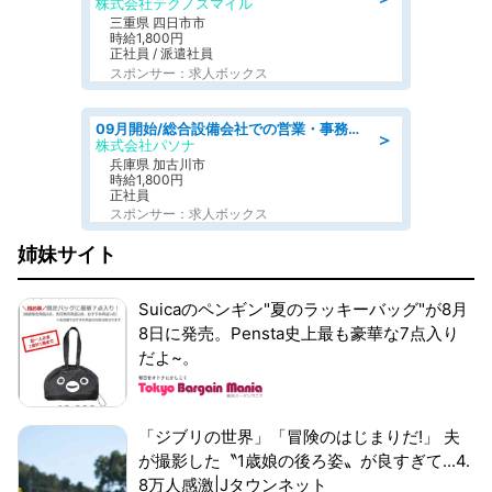
株式会社テクノスマイル
三重県 四日市市
時給1,800円
正社員 / 派遣社員
スポンサー：求人ボックス
09月開始/総合設備会社での営業・事務のお仕事/車通勤可/賞与あり/営業/営業事務
＞
株式会社パソナ
兵庫県 加古川市
時給1,800円
正社員
スポンサー：求人ボックス
姉妹サイト
Suicaのペンギン"夏のラッキーバッグ"が8月
8日に発売。Pensta史上最も豪華な7点入り
だよ~。
「ジブリの世界」「冒険のはじまりだ!」 夫
が撮影した〝1歳娘の後ろ姿〟が良すぎて...4.
8万人感激|Jタウンネット