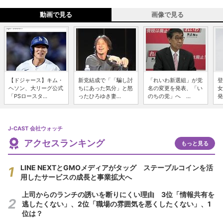
動画で見る
画像で見る
【ドジャース】キム・
新党結成で「「騙し討
「れいわ新選組」が党
登
ヘソン、大リーグ公式
ちにあった気分」と怒
名の変更を発表、「い
女
「PSロースタ...
ったひろゆき妻...
のちの党」へ ...
発
J-CAST 会社ウォッチ
アクセスランキング
もっと見る
LINE NEXTとGMOメディアがタッグ ステーブルコインを活
用したサービスの成長と事業拡大へ
上司からのランチの誘いを断りにくい理由 3位「情報共有を
逃したくない」、2位「職場の雰囲気を悪くしたくない」、1
位は？