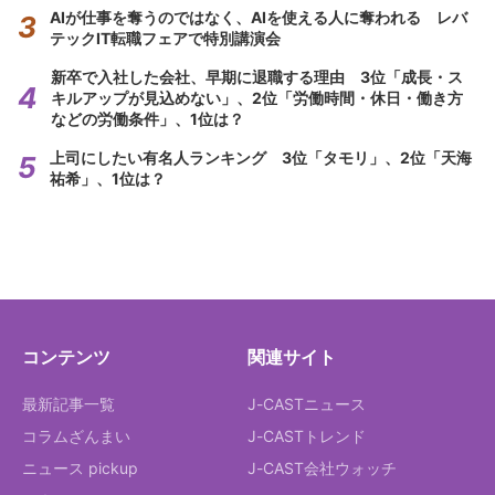
AIが仕事を奪うのではなく、AIを使える人に奪われる レバ
テックIT転職フェアで特別講演会
新卒で入社した会社、早期に退職する理由 3位「成長・ス
キルアップが見込めない」、2位「労働時間・休日・働き方
などの労働条件」、1位は？
上司にしたい有名人ランキング 3位「タモリ」、2位「天海
祐希」、1位は？
コンテンツ
関連サイト
最新記事一覧
J-CASTニュース
コラムざんまい
J-CASTトレンド
ニュース pickup
J-CAST会社ウォッチ