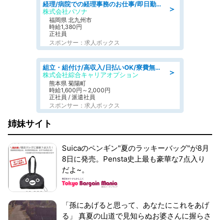
経理/病院での経理事務のお仕事/即日勤務可/車通勤可/経理/一般事務
＞
株式会社パソナ
福岡県 北九州市
時給1,380円
正社員
スポンサー：求人ボックス
組立・組付け/高収入/日払いOK/寮費無料/交替制/20・30・40代活躍中
＞
株式会社綜合キャリアオプション
熊本県 菊陽町
時給1,600円～2,000円
正社員 / 派遣社員
スポンサー：求人ボックス
姉妹サイト
Suicaのペンギン"夏のラッキーバッグ"が8月
8日に発売。Pensta史上最も豪華な7点入り
だよ~。
「孫にあげると思って、あなたにこれをあげ
る」 真夏の山道で見知らぬお婆さんに握らさ