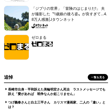
「ジブリの世界」「冒険のはじまりだ!」 夫
が撮影した〝1歳娘の後ろ姿〟が良すぎて...4.
8万人感激|Jタウンネット
ゼロまる
追悼
一覧を見る
長崎市出身・平和訴えた美輪明宏さん死去 ラストメッセージでも
訴え「愛があれば 戦争なんか起こりません」
つげ義春さんと白土三平さん カリスマ漫画家、二人の「違い」と
は？