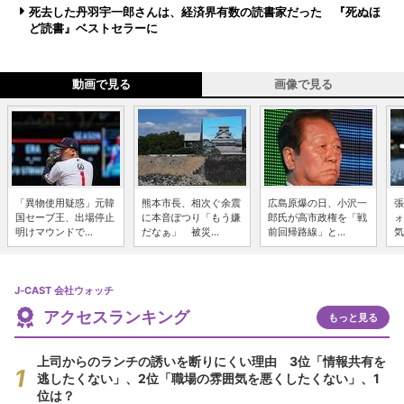
死去した丹羽宇一郎さんは、経済界有数の読書家だった 『死ぬほ
ど読書』ベストセラーに
動画で見る
画像で見る
「異物使用疑惑」元韓
熊本市長、相次ぐ余震
広島原爆の日、小沢一
張
国セーブ王、出場停止
に本音ぽつり「もう嫌
郎氏が高市政権を「戦
ォ
明けマウンドで...
だなぁ」 被災...
前回帰路線」と...
気
J-CAST 会社ウォッチ
アクセスランキング
もっと見る
上司からのランチの誘いを断りにくい理由 3位「情報共有を
逃したくない」、2位「職場の雰囲気を悪くしたくない」、1
位は？