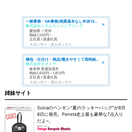
一般事務・OA事務/残業基本なし年休130日社保完備の一般・調達事務
＞
株式会社シスムエンジニアリング
愛知県 一宮市
時給1,350円～
正社員 / 派遣社員
スポンサー：求人ボックス
梱包・仕分け・検品/働きやすくて高時給の仕分け作業長期休暇充実/残業なし
＞
株式会社オオミヤ
岐阜県 美濃加茂市
時給1,450円～1,813円
正社員 / 派遣社員
スポンサー：求人ボックス
姉妹サイト
Suicaのペンギン"夏のラッキーバッグ"が8月
8日に発売。Pensta史上最も豪華な7点入り
だよ~。