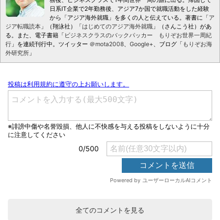
日系IT企業で2年勤務後、アジア7か国で就職活動をした経験
から「アジア海外就職」を多くの人と伝えている。著書に「
ア
ジア転職読本
」（翔泳社）「
はじめてのアジア海外就職
」（さんこう社）があ
る。また、電子書籍「
ビジネスクラスのバックパッカー もりぞお世界一周紀
行
」を連続刊行中。ツイッター
＠mota2008
、
Google+
、ブログ「
もりぞお海
外研究所
」
全てのコメントを見る