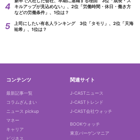
新卒で入社した会社、早期に退職する理由 3位「成長・ス
キルアップが見込めない」、2位「労働時間・休日・働き方
などの労働条件」、1位は？
上司にしたい有名人ランキング 3位「タモリ」、2位「天海
祐希」、1位は？
コンテンツ
関連サイト
最新記事一覧
J-CASTニュース
コラムざんまい
J-CASTトレンド
ニュース pickup
J-CAST会社ウォッチ
マネー
BOOKウォッチ
キャリア
東京バーゲンマニア
ビジネス