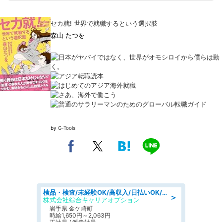
セカ就! 世界で就職するという選択肢
森山 たつを
by
G-Tools
検品・検査/未経験OK/高収入/日払いOK/交替制/20・30・40代活躍中
＞
株式会社綜合キャリアオプション
岩手県 金ケ崎町
時給1,650円～2,063円