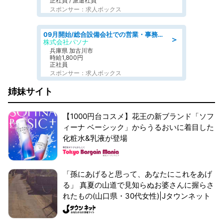
正社員 / 派遣社員
スポンサー：求人ボックス
09月開始/総合設備会社での営業・事務のお仕事/車通勤可/賞与あり/営業/営業事務
＞
株式会社パソナ
兵庫県 加古川市
時給1,800円
正社員
スポンサー：求人ボックス
姉妹サイト
【1000円台コスメ】花王の新ブランド「ソフ
ィーナ ベーシック」からうるおいに着目した
化粧水&乳液が登場
「孫にあげると思って、あなたにこれをあげ
る」 真夏の山道で見知らぬお婆さんに握らさ
れたもの(山口県・30代女性)|Jタウンネット