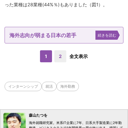
った業種は28業種(44%％)もありました（図1）。
海外志向が弱まる日本の若手
続きを読む
1
2
全文表示
インターンシップ
就活
海外勤務
森山たつを
海外就職研究家。米系IT企業に7年、日系大手製造業に2年勤
務後、ビジネスクラスで1年間世界一周の旅に出る。帰国して