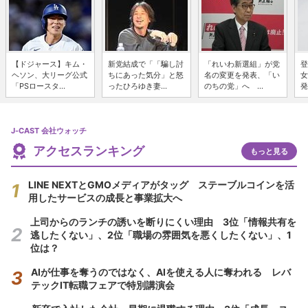
【ドジャース】キム・
新党結成で「「騙し討
「れいわ新選組」が党
登
ヘソン、大リーグ公式
ちにあった気分」と怒
名の変更を発表、「い
女
「PSロースタ...
ったひろゆき妻...
のちの党」へ ...
発
J-CAST 会社ウォッチ
アクセスランキング
もっと見る
LINE NEXTとGMOメディアがタッグ ステーブルコインを活
用したサービスの成長と事業拡大へ
上司からのランチの誘いを断りにくい理由 3位「情報共有を
逃したくない」、2位「職場の雰囲気を悪くしたくない」、1
位は？
AIが仕事を奪うのではなく、AIを使える人に奪われる レバ
テックIT転職フェアで特別講演会