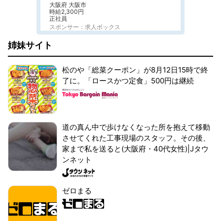
大阪府 大阪市
時給2,300円
正社員
スポンサー：求人ボックス
姉妹サイト
松のや「総菜クーポン」が8月12日15時で終
了に。「ロースかつ定食」500円は継続
道の真ん中で歩けなくなった所を抱えて移動
させてくれた工事現場のスタッフ。その後、
家まで私を送ると(大阪府・40代女性)|Jタウ
ンネット
ゼロまる