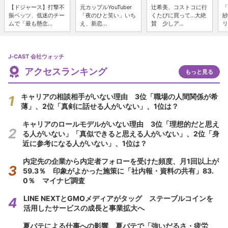
【ドジャース】打撃不
元カップルYouTuber
辻希美、コストコに行
「
振ベッツ、低迷のチー
「夜のひと笑い」いち
くたびに買って...大絶
紗
ムで「最も懸念...
え、新恋...
賛 少しア...
リ
J-CAST 会社ウォッチ
アクセスランキング
もっと見る
キャリアの相談相手がいない理由 3位「職場の人間関係が希
薄」、2位「真剣に話せる人がいない」、1位は？
キャリアのロールモデルがいない理由 3位「理想的だと思え
る人がいない」「真似できると思える人がいない」、2位「身
近に参考になる人がいない」、1位は？
内定先の企業から内定者フォローを受けた頻度、月1回以上が
59.3％ 印象がよかった施策に「社内報・資料の共有」83.
0％ マイナビ調査
LINE NEXTとGMOメディアがタッグ ステーブルコインを
活用したサービスの成長と事業拡大へ
夏バテによる仕事への影響 夏バテで「強いだるさ・疲労