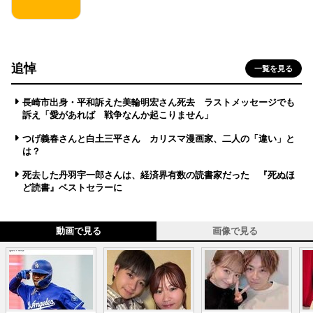
追悼
一覧を見る
長崎市出身・平和訴えた美輪明宏さん死去 ラストメッセージでも
訴え「愛があれば 戦争なんか起こりません」
つげ義春さんと白土三平さん カリスマ漫画家、二人の「違い」と
は？
死去した丹羽宇一郎さんは、経済界有数の読書家だった 『死ぬほ
ど読書』ベストセラーに
動画で見る
画像で見る