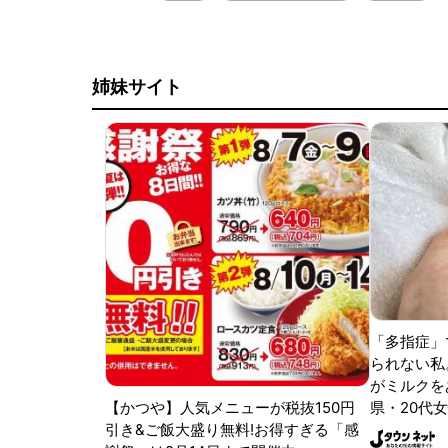
姉妹サイト
「多指症」
られない私
がミルクをあ
【かつや】人気メニューが税抜150円
県・20代女
引き&ご飯大盛り無料!お得すぎる「感