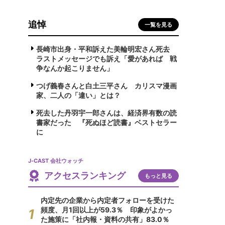
追悼
一覧を見る
長崎市出身・平和訴えた美輪明宏さん死去
ラストメッセージでも訴え「愛があれば 戦
争なんか起こりません」
つげ義春さんと白土三平さん カリスマ漫画
家、二人の「違い」とは？
死去した丹羽宇一郎さんは、経済界有数の読
書家だった 『死ぬほど読書』ベストセラー
に
J-CAST 会社ウォッチ
アクセスランキング
もっと見る
内定先の企業から内定者フォローを受けた
頻度、月1回以上が59.3％ 印象がよかっ
た施策に「社内報・資料の共有」83.0％