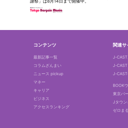
謝祭」は8月14日まで開催中。
コンテンツ
関連サ
最新記事一覧
J-CAS
コラムざんまい
J-CAS
ニュース pickup
J-CA
マネー
BOOK
キャリア
東京バ
ビジネス
Jタウン
アクセスランキング
ゼロま