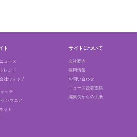
イト
サイトについて
Tニュース
会社案内
Tトレンド
採用情報
ST会社ウォッチ
お問い合わせ
ニュース読者投稿
ウォッチ
編集長からの手紙
ーゲンマニア
ネット
る