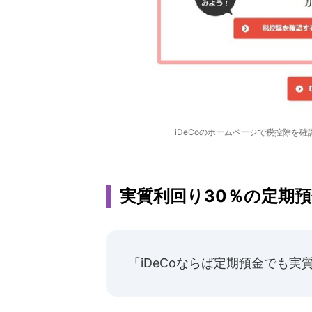
iDeCoのホームページで税控除を確
実質利回り30％の定期
「iDeCoならば定期預金でも実