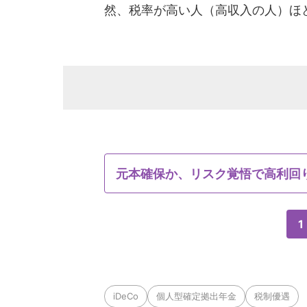
然、税率が高い人（高収入の人）ほ
元本確保か、リスク覚悟で高利回
1
iDeCo
個人型確定拠出年金
税制優遇