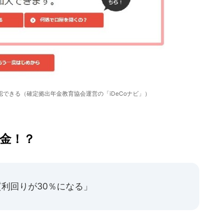
認できる（確定拠出年金教育協会運営の「iDeCoナビ」）
預金！？
質利回りが30％になる」