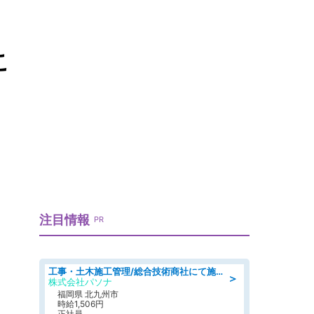
こ
注目情報
PR
工事・土木施工管理/総合技術商社にて施工管理のお仕事/即日勤務可/車通勤可/工事・土木施工管理/生産・品質管理
＞
株式会社パソナ
福岡県 北九州市
時給1,506円
正社員