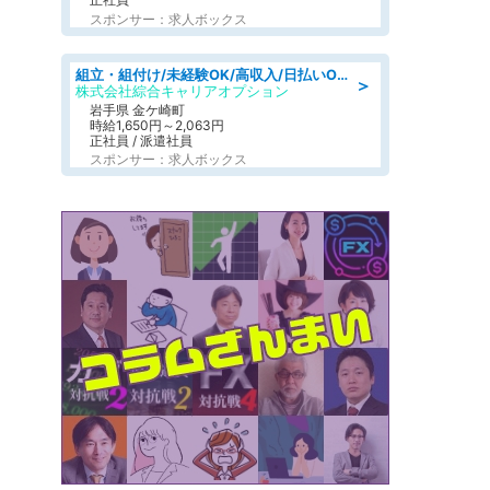
スポンサー：求人ボックス
組立・組付け/未経験OK/高収入/日払いOK/交替制/20・30・40代活躍中
＞
株式会社綜合キャリアオプション
岩手県 金ケ崎町
時給1,650円～2,063円
正社員 / 派遣社員
スポンサー：求人ボックス