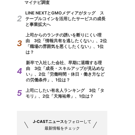
マイナビ調査
LINE NEXTとGMOメディアがタッグ ス
テーブルコインを活用したサービスの成長
と事業拡大へ
上司からのランチの誘いを断りにくい理
由 3位「情報共有を逃したくない」、2位
「職場の雰囲気を悪くしたくない」、1位
は？
新卒で入社した会社、早期に退職する理
由 3位「成長・スキルアップが見込めな
い」、2位「労働時間・休日・働き方など
の労働条件」、1位は？
上司にしたい有名人ランキング 3位「タ
モリ」、2位「天海祐希」、1位は？
J-CASTニュース
をフォローして
最新情報をチェック