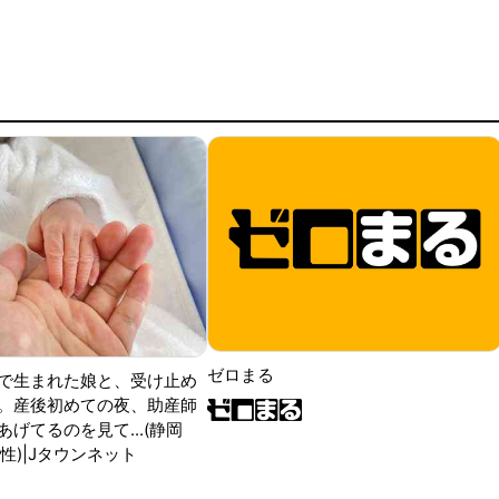
ゼロまる
で生まれた娘と、受け止め
。産後初めての夜、助産師
げてるのを見て...(静岡
性)|Jタウンネット