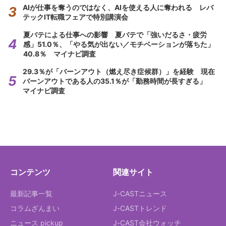
AIが仕事を奪うのではなく、AIを使える人に奪われる レバ
テックIT転職フェアで特別講演会
夏バテによる仕事への影響 夏バテで「強いだるさ・疲労
感」51.0％、「やる気が出ない／モチベーションが落ちた」
40.8％ マイナビ調査
29.3％が「バーンアウト（燃え尽き症候群）」を経験 現在
バーンアウトである人の35.1％が「勤務時間が長すぎる」
マイナビ調査
コンテンツ
関連サイト
最新記事一覧
J-CASTニュース
コラムざんまい
J-CASTトレンド
ニュース pickup
J-CAST会社ウォッチ