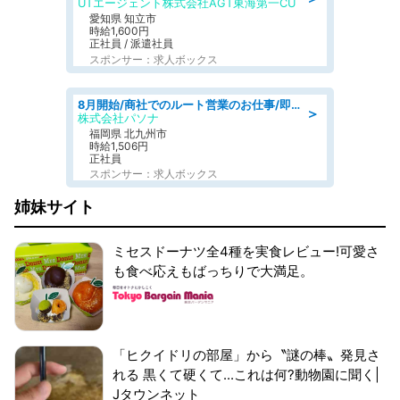
UTエージェント株式会社AGT東海第一CU
愛知県 知立市
時給1,600円
正社員 / 派遣社員
スポンサー：求人ボックス
8月開始/商社でのルート営業のお仕事/即日勤務可/車通勤可/営業
＞
株式会社パソナ
福岡県 北九州市
時給1,506円
正社員
スポンサー：求人ボックス
姉妹サイト
ミセスドーナツ全4種を実食レビュー!可愛さ
も食べ応えもばっちりで大満足。
「ヒクイドリの部屋」から〝謎の棒〟発見さ
れる 黒くて硬くて...これは何?動物園に聞く|
Jタウンネット