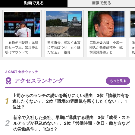
動画で見る
画像で見る
「異物使用疑惑」元韓
熊本市長、相次ぐ余震
広島原爆の日、小沢一
張
国セーブ王、出場停止
に本音ぽつり「もう嫌
郎氏が高市政権を「戦
ォ
明けマウンドで...
だなぁ」 被災...
前回帰路線」と...
気
J-CAST 会社ウォッチ
アクセスランキング
もっと見る
上司からのランチの誘いを断りにくい理由 3位「情報共有を
逃したくない」、2位「職場の雰囲気を悪くしたくない」、1
位は？
新卒で入社した会社、早期に退職する理由 3位「成長・スキ
ルアップが見込めない」、2位「労働時間・休日・働き方など
の労働条件」、1位は？