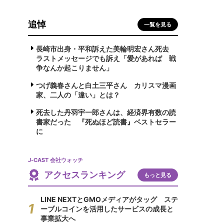
追悼
一覧を見る
長崎市出身・平和訴えた美輪明宏さん死去
ラストメッセージでも訴え「愛があれば 戦
争なんか起こりません」
つげ義春さんと白土三平さん カリスマ漫画
家、二人の「違い」とは？
死去した丹羽宇一郎さんは、経済界有数の読
書家だった 『死ぬほど読書』ベストセラー
に
J-CAST 会社ウォッチ
アクセスランキング
もっと見る
LINE NEXTとGMOメディアがタッグ ステ
ーブルコインを活用したサービスの成長と
事業拡大へ