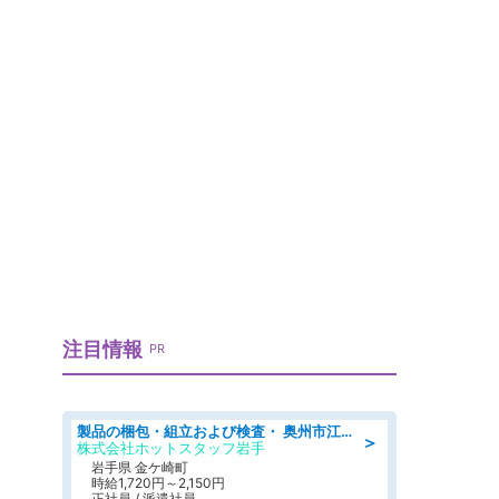
注目情報
PR
製品の梱包・組立および検査・ 奥州市江刺/大手企業で長期安定 梱包・検査・組立/半年経過毎に5万円の報奨金有
＞
株式会社ホットスタッフ岩手
岩手県 金ケ崎町
時給1,720円～2,150円
正社員 / 派遣社員