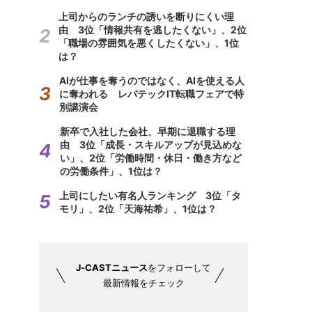
上司からのランチの誘いを断りにくい理
由 3位「情報共有を逃したくない」、2位
「職場の雰囲気を悪くしたくない」、1位
は？
AIが仕事を奪うのではなく、AIを使える人
に奪われる レバテックIT転職フェアで特
別講演会
新卒で入社した会社、早期に退職する理
由 3位「成長・スキルアップが見込めな
い」、2位「労働時間・休日・働き方など
の労働条件」、1位は？
上司にしたい有名人ランキング 3位「タ
モリ」、2位「天海祐希」、1位は？
J-CASTニュース
をフォローして
最新情報をチェック