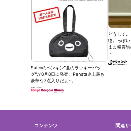
どうしてこ
物〟っぽい
まま精霊馬
ト
Suicaのペンギン"夏のラッキーバッ
グ"が8月8日に発売。Pensta史上最も
豪華な7点入りだよ~。
コンテンツ
関連サ