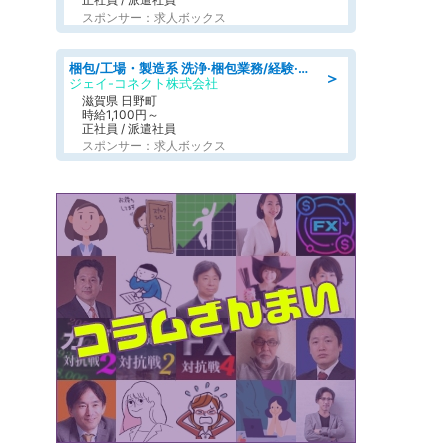
スポンサー：求人ボックス
梱包/工場・製造系 洗浄·梱包業務/経験·資格不問/日勤
＞
ジェイ-コネクト株式会社
滋賀県 日野町
時給1,100円～
正社員 / 派遣社員
スポンサー：求人ボックス