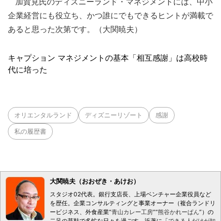
加賀見氏のディズニーランド・マネジメントには、中小
企業経営にも役立ち、かつ誰にでもできるヒントが満載で
あると思った次第です。（大関暁夫）
キャプション マネジメントの基本「相互感謝」は高校時
代に培った
オリエンタルランド
ディズニーリゾート
感謝
私の履歴書
大関暁夫（おおぜき・あけお）
スタジオ02代表。銀行支店長、上場ベンチャー企業役員など
を歴任。企業コンサルティングと事業オーナー（複合ランドリ
ービジネス、外食産業“
青山カレー工房
”“
熊谷かれーぱん
”）の
二足の草鞋で多忙な日々を過ごす。近著に「
できる人だけが知