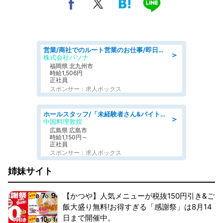
営業/商社でのルート営業のお仕事/即日勤務可/車通勤可/営業
＞
株式会社パソナ
福岡県 北九州市
時給1,506円
正社員
スポンサー：求人ボックス
ホールスタッフ/「未経験者さん&バイトデビューも大歓迎」残業ほぼなし×1日3時間〜勤務OK!フォロー体制も充実/広島県/広島市南区
＞
中国料理敦煌
広島県 広島市
時給1,150円～
正社員
スポンサー：求人ボックス
姉妹サイト
【かつや】人気メニューが税抜150円引き&ご
飯大盛り無料!お得すぎる「感謝祭」は8月14
日まで開催中。