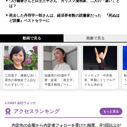
つげ義春さんと白土三平さん カリスマ漫画家、二人の「違い」と
は？
死去した丹羽宇一郎さんは、経済界有数の読書家だった 『死ぬほ
ど読書』ベストセラーに
動画で見る
画像で見る
三田寛子、優雅な淡い
加藤茶の45歳年下
フィギュア・中井亜
制
黄色の着物姿で上品な
妻・綾菜、「美文字」
美、華麗にトリプルア
う
たたずまいで ...
手書き勉強ノート...
クセル決める 「...
一
J-CAST 会社ウォッチ
アクセスランキング
もっと見る
内定先の企業から内定者フォローを受けた頻度、月1回以上が