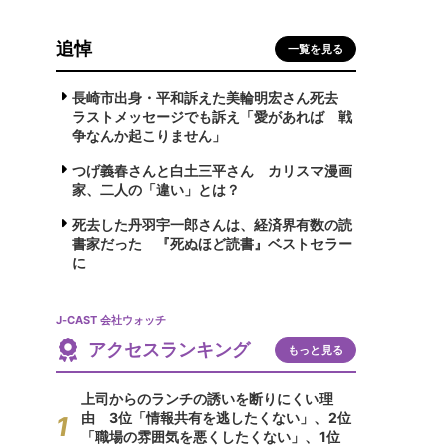
追悼
一覧を見る
長崎市出身・平和訴えた美輪明宏さん死去
ラストメッセージでも訴え「愛があれば 戦
争なんか起こりません」
つげ義春さんと白土三平さん カリスマ漫画
家、二人の「違い」とは？
死去した丹羽宇一郎さんは、経済界有数の読
書家だった 『死ぬほど読書』ベストセラー
に
J-CAST 会社ウォッチ
アクセスランキング
もっと見る
上司からのランチの誘いを断りにくい理
由 3位「情報共有を逃したくない」、2位
「職場の雰囲気を悪くしたくない」、1位