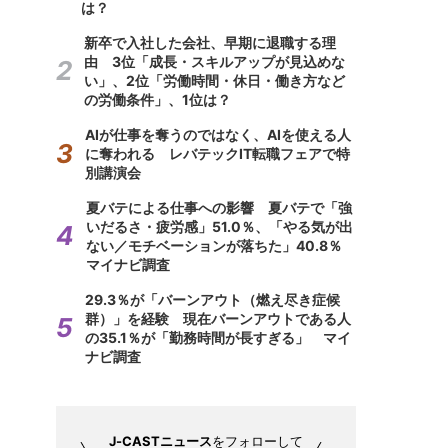
は？
新卒で入社した会社、早期に退職する理
由 3位「成長・スキルアップが見込めな
い」、2位「労働時間・休日・働き方など
の労働条件」、1位は？
AIが仕事を奪うのではなく、AIを使える人
に奪われる レバテックIT転職フェアで特
別講演会
夏バテによる仕事への影響 夏バテで「強
いだるさ・疲労感」51.0％、「やる気が出
ない／モチベーションが落ちた」40.8％
マイナビ調査
29.3％が「バーンアウト（燃え尽き症候
群）」を経験 現在バーンアウトである人
の35.1％が「勤務時間が長すぎる」 マイ
ナビ調査
J-CASTニュース
をフォローして