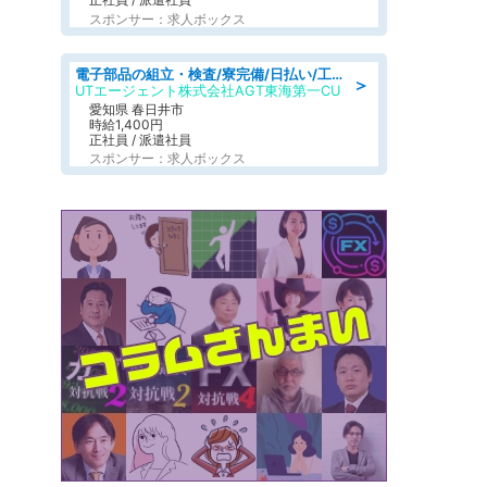
スポンサー：求人ボックス
電子部品の組立・検査/寮完備/日払い/工場・製造
＞
UTエージェント株式会社AGT東海第一CU
愛知県 春日井市
時給1,400円
正社員 / 派遣社員
スポンサー：求人ボックス