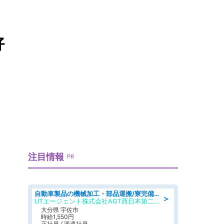
好
注目情報
PR
自動車製品の機械加工・部品運搬/寮完備/日払い/工場・製造
＞
UTエージェント株式会社AGT西日本第二CU
大分県 宇佐市
時給1,550円
正社員 / 派遣社員