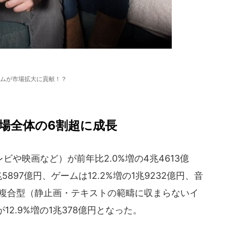
ムが市場拡大に貢献！？
場全体の6割超に成長
や映画など）が前年比2.0%増の4兆4613億
5897億円、ゲームは12.2%増の1兆9232億円、音
円、複合型（静止画・テキストの範疇に収まらないイ
2.9%増の1兆378億円となった。