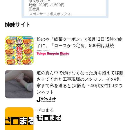
奈良県 桜井市
時給1,200円～1,500円
正社員
スポンサー：求人ボックス
姉妹サイト
松のや「総菜クーポン」が8月12日15時で終
了に。「ロースかつ定食」500円は継続
道の真ん中で歩けなくなった所を抱えて移動
させてくれた工事現場のスタッフ。その後、
家まで私を送ると(大阪府・40代女性)|Jタウ
ンネット
ゼロまる