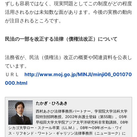
ずしも容易ではなく、現実問題としてこの制度がどの程度
活用されるかは未知数な面があります。今後の実務の動向
が注目されるところです。
民法の一部を改正する法律（債権法改正）について
法務省が、民法（債権法）改正の概要や関連資料を公表し
ています。
ＵＲＬ
http://www.moj.go.jp/MINJI/minji06_001070
000.html
たかぎ・ひろあき
西村あさひ法律事務所パートナー。学習院大学法科大学
院特別招聘教授。2002年弁護士登録（第55期）。05年
早稲田大学大学院アジア太平洋研究科非常勤講師。08年
シカゴ大学ロー・スクール卒業（LL.M.）。08年〜09年ポール・ワイ
ス・リフキンド・ワートン・ギャリソン法律事務所（ニューヨーク）に