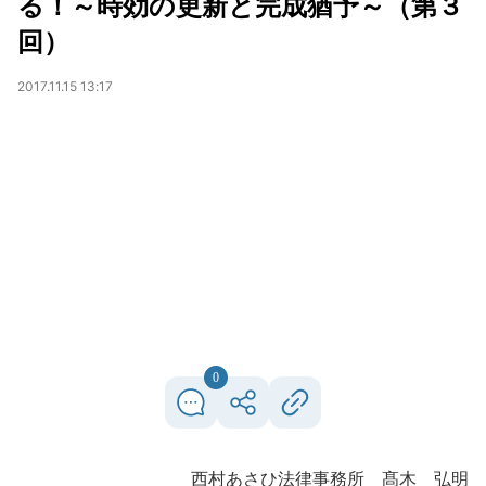
る！～時効の更新と完成猶予～（第３
回）
2017.11.15 13:17
0
西村あさひ法律事務所 髙木 弘明