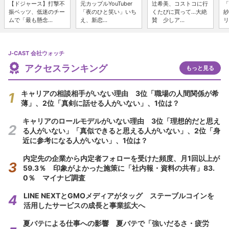
【ドジャース】打撃不
元カップルYouTuber
辻希美、コストコに行
「
振ベッツ、低迷のチー
「夜のひと笑い」いち
くたびに買って...大絶
紗
ムで「最も懸念...
え、新恋...
賛 少しア...
リ
J-CAST 会社ウォッチ
アクセスランキング
もっと見る
キャリアの相談相手がいない理由 3位「職場の人間関係が希
薄」、2位「真剣に話せる人がいない」、1位は？
キャリアのロールモデルがいない理由 3位「理想的だと思え
る人がいない」「真似できると思える人がいない」、2位「身
近に参考になる人がいない」、1位は？
内定先の企業から内定者フォローを受けた頻度、月1回以上が
59.3％ 印象がよかった施策に「社内報・資料の共有」83.
0％ マイナビ調査
LINE NEXTとGMOメディアがタッグ ステーブルコインを
活用したサービスの成長と事業拡大へ
夏バテによる仕事への影響 夏バテで「強いだるさ・疲労