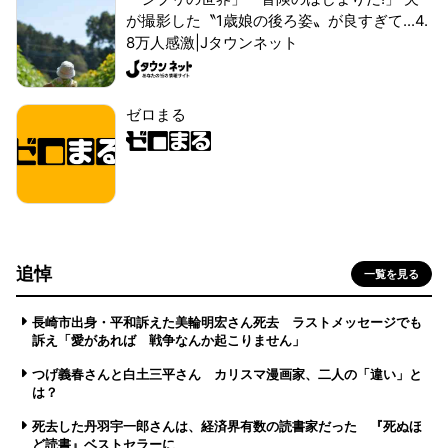
が撮影した〝1歳娘の後ろ姿〟が良すぎて...4.
8万人感激|Jタウンネット
ゼロまる
追悼
一覧を見る
長崎市出身・平和訴えた美輪明宏さん死去 ラストメッセージでも
訴え「愛があれば 戦争なんか起こりません」
つげ義春さんと白土三平さん カリスマ漫画家、二人の「違い」と
は？
死去した丹羽宇一郎さんは、経済界有数の読書家だった 『死ぬほ
ど読書』ベストセラーに