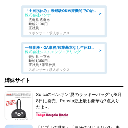
「土日祝休み」未経験OK医療機関での治験コーディネーターのお仕事
＞
株式会社パソナ
広島県 広島市
時給2,100円
正社員
スポンサー：求人ボックス
一般事務・OA事務/残業基本なし年休130日社保完備の一般・調達事務
＞
株式会社シスムエンジニアリング
愛知県 一宮市
時給1,350円～
正社員 / 派遣社員
スポンサー：求人ボックス
姉妹サイト
Suicaのペンギン"夏のラッキーバッグ"が8月
8日に発売。Pensta史上最も豪華な7点入り
だよ~。
「ジブリの世界」「冒険のはじまりだ!」 夫