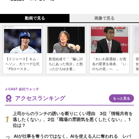
動画で見る
画像で見る
【ドジャース】キム・
新党結成で「「騙し討
「れいわ新選組」が党
登
ヘソン、大リーグ公式
ちにあった気分」と怒
名の変更を発表、「い
女
「PSロースタ...
ったひろゆき妻...
のちの党」へ ...
発
J-CAST 会社ウォッチ
アクセスランキング
もっと見る
上司からのランチの誘いを断りにくい理由 3位「情報共有を
逃したくない」、2位「職場の雰囲気を悪くしたくない」、1
位は？
AIが仕事を奪うのではなく、AIを使える人に奪われる レバ