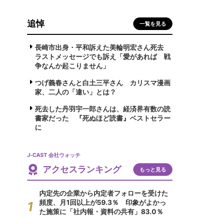
追悼
一覧を見る
長崎市出身・平和訴えた美輪明宏さん死去
ラストメッセージでも訴え「愛があれば 戦
争なんか起こりません」
つげ義春さんと白土三平さん カリスマ漫画
家、二人の「違い」とは？
死去した丹羽宇一郎さんは、経済界有数の読
書家だった 『死ぬほど読書』ベストセラー
に
J-CAST 会社ウォッチ
アクセスランキング
もっと見る
内定先の企業から内定者フォローを受けた
頻度、月1回以上が59.3％ 印象がよかっ
た施策に「社内報・資料の共有」83.0％