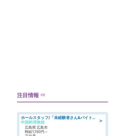
注目情報
PR
ホールスタッフ/「未経験者さん&バイトデビューも大歓迎」残業ほぼなし×1日3時間〜勤務OK!フォロー体制も充実/広島県/広島市南区
＞
中国料理敦煌
広島県 広島市
時給1,150円～
正社員