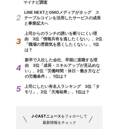
マイナビ調査
LINE NEXTとGMOメディアがタッグ ス
テーブルコインを活用したサービスの成長
と事業拡大へ
上司からのランチの誘いを断りにくい理
由 3位「情報共有を逃したくない」、2位
「職場の雰囲気を悪くしたくない」、1位
は？
新卒で入社した会社、早期に退職する理
由 3位「成長・スキルアップが見込めな
い」、2位「労働時間・休日・働き方など
の労働条件」、1位は？
上司にしたい有名人ランキング 3位「タ
モリ」、2位「天海祐希」、1位は？
J-CASTニュース
をフォローして
最新情報をチェック