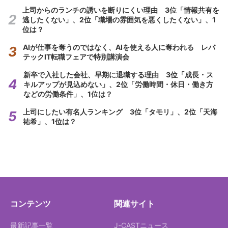
上司からのランチの誘いを断りにくい理由 3位「情報共有を
逃したくない」、2位「職場の雰囲気を悪くしたくない」、1
位は？
AIが仕事を奪うのではなく、AIを使える人に奪われる レバ
テックIT転職フェアで特別講演会
新卒で入社した会社、早期に退職する理由 3位「成長・ス
キルアップが見込めない」、2位「労働時間・休日・働き方
などの労働条件」、1位は？
上司にしたい有名人ランキング 3位「タモリ」、2位「天海
祐希」、1位は？
コンテンツ
関連サイト
最新記事一覧
J-CASTニュース