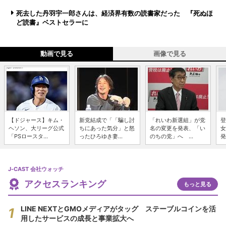
死去した丹羽宇一郎さんは、経済界有数の読書家だった 『死ぬほ
ど読書』ベストセラーに
動画で見る
画像で見る
【ドジャース】キム・
新党結成で「「騙し討
「れいわ新選組」が党
登
ヘソン、大リーグ公式
ちにあった気分」と怒
名の変更を発表、「い
女
「PSロースタ...
ったひろゆき妻...
のちの党」へ ...
発
J-CAST 会社ウォッチ
アクセスランキング
もっと見る
LINE NEXTとGMOメディアがタッグ ステーブルコインを活
用したサービスの成長と事業拡大へ