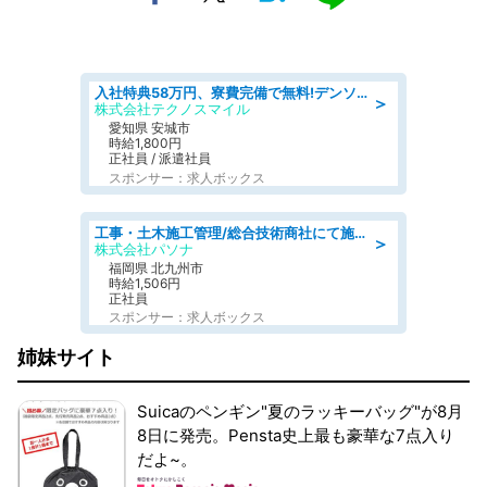
入社特典58万円、寮費完備で無料!デンソーで働こう!自動車工場で小型部品の検査業務 denso aichi
＞
株式会社テクノスマイル
愛知県 安城市
時給1,800円
正社員 / 派遣社員
スポンサー：求人ボックス
工事・土木施工管理/総合技術商社にて施工管理のお仕事/即日勤務可/車通勤可/工事・土木施工管理/生産・品質管理
＞
株式会社パソナ
福岡県 北九州市
時給1,506円
正社員
スポンサー：求人ボックス
姉妹サイト
Suicaのペンギン"夏のラッキーバッグ"が8月
8日に発売。Pensta史上最も豪華な7点入り
だよ~。