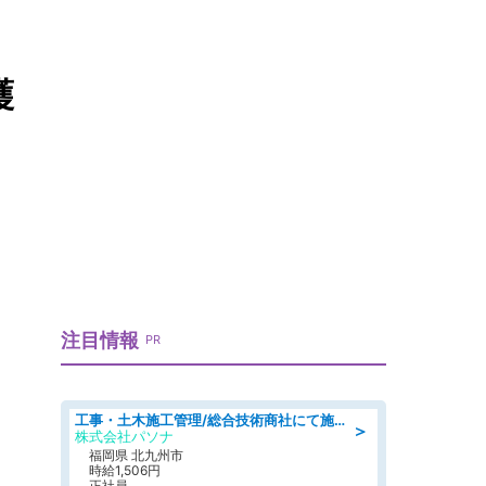
護
注目情報
PR
工事・土木施工管理/総合技術商社にて施工管理のお仕事/即日勤務可/車通勤可/工事・土木施工管理/生産・品質管理
＞
株式会社パソナ
福岡県 北九州市
時給1,506円
正社員