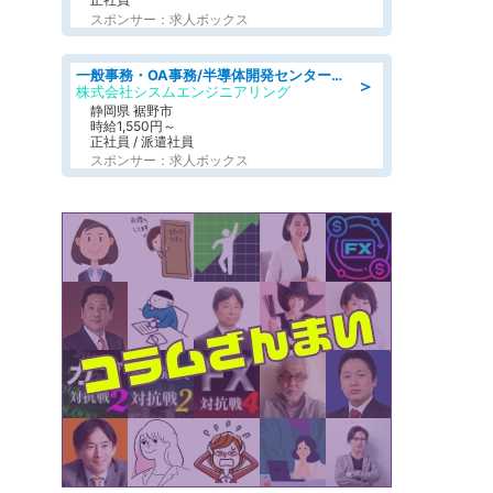
スポンサー：求人ボックス
一般事務・OA事務/半導体開発センター内で事務&軽作業スタッフ、募集
＞
株式会社シスムエンジニアリング
静岡県 裾野市
時給1,550円～
正社員 / 派遣社員
スポンサー：求人ボックス