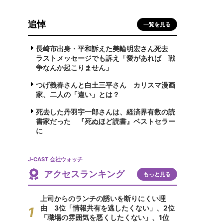
追悼
一覧を見る
長崎市出身・平和訴えた美輪明宏さん死去
ラストメッセージでも訴え「愛があれば 戦
争なんか起こりません」
つげ義春さんと白土三平さん カリスマ漫画
家、二人の「違い」とは？
死去した丹羽宇一郎さんは、経済界有数の読
書家だった 『死ぬほど読書』ベストセラー
に
J-CAST 会社ウォッチ
アクセスランキング
もっと見る
上司からのランチの誘いを断りにくい理
由 3位「情報共有を逃したくない」、2位
「職場の雰囲気を悪くしたくない」、1位