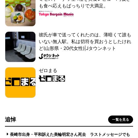
も食べ応えもばっちりで大満足。
彼氏が車で送ってくれたのは、薄暗くて誰も
いない無人駅。私は切符を買おうとしたけれ
ど(山形県・20代女性)|Jタウンネット
ゼロまる
追悼
一覧を見る
長崎市出身・平和訴えた美輪明宏さん死去 ラストメッセージでも