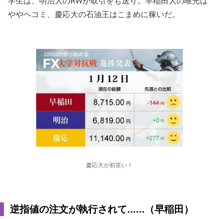
学生は、明治大のRWが取引をも送り。早稲田大の唯光は
ややヘコミ、慶応大の石油王はこまめに稼いだ。
慶応大が初笑い！
逆指値の注文が執行されて......（早稲田）