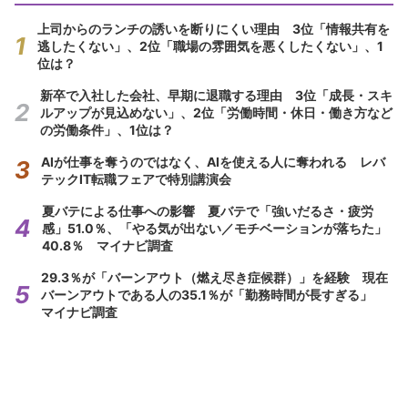
上司からのランチの誘いを断りにくい理由 3位「情報共有を
逃したくない」、2位「職場の雰囲気を悪くしたくない」、1
位は？
新卒で入社した会社、早期に退職する理由 3位「成長・スキ
ルアップが見込めない」、2位「労働時間・休日・働き方など
の労働条件」、1位は？
AIが仕事を奪うのではなく、AIを使える人に奪われる レバ
テックIT転職フェアで特別講演会
夏バテによる仕事への影響 夏バテで「強いだるさ・疲労
感」51.0％、「やる気が出ない／モチベーションが落ちた」
40.8％ マイナビ調査
29.3％が「バーンアウト（燃え尽き症候群）」を経験 現在
バーンアウトである人の35.1％が「勤務時間が長すぎる」
マイナビ調査