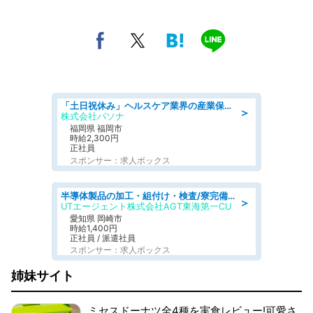
「土日祝休み」ヘルスケア業界の産業保健師/高時給/未経験OK/要資格:保健師、正看護師
＞
株式会社パソナ
福岡県 福岡市
時給2,300円
正社員
スポンサー：求人ボックス
半導体製品の加工・組付け・検査/寮完備/日勤/日払い/工場・製造
＞
UTエージェント株式会社AGT東海第一CU
愛知県 岡崎市
時給1,400円
正社員 / 派遣社員
スポンサー：求人ボックス
姉妹サイト
ミセスドーナツ全4種を実食レビュー!可愛さ