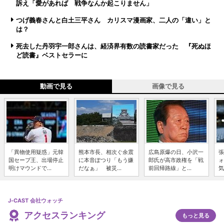
訴え「愛があれば 戦争なんか起こりません」
つげ義春さんと白土三平さん カリスマ漫画家、二人の「違い」と
は？
死去した丹羽宇一郎さんは、経済界有数の読書家だった 『死ぬほ
ど読書』ベストセラーに
動画で見る
画像で見る
「異物使用疑惑」元韓
熊本市長、相次ぐ余震
広島原爆の日、小沢一
張
国セーブ王、出場停止
に本音ぽつり「もう嫌
郎氏が高市政権を「戦
ォ
明けマウンドで...
だなぁ」 被災...
前回帰路線」と...
気
J-CAST 会社ウォッチ
アクセスランキング
もっと見る