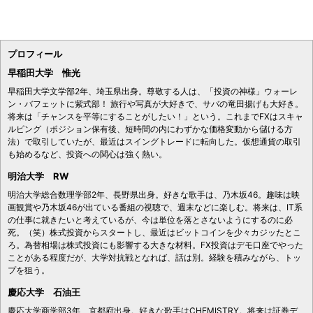
プロフィール
早稲田大学 惟光
早稲田大学文学部2年、埼玉県出身。尊敬する人は、「投資の神様」ウォーレ
ン・バフェットに紫式部！ 旅行や写真が大好きで、サバの竜田揚げも大好き。
将来は「チャンスを平等にすることがしたい！」という。これまでFXはスキャ
ルピング（ポジション保有後、短時間の内にわずかな価格変動から儲ける方
法）で取引していたが、最近はスイングトレードに転向した。仮想通貨の取引
も始めるなど、投資への関心は強く熱い。
明治大学 RW
明治大学総合数理学部2年、長野県出身。好きな歌手は、乃木坂46。趣味は映
画観賞や乃木坂46が出ている番組の視聴で、週末などに楽しむ。将来は、IT系
の仕事に就きたいと考えているが、今は単位を落とさないようにするのに必
死。（笑）株式投資からスタートし、最近はビットコインを少々カジッたとこ
ろ。為替相場は株式投資にも影響する大きな材料。FX投資はデモ口座でやった
ことがある程度だが、大学対抗戦となれば、話は別。経験を積みながら、トッ
プを狙う。
慶応大学 石油王
慶応大学商学部3年、京都府出身。好きな歌手はCHEMISTRY。将来は証券デ