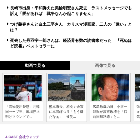
長崎市出身・平和訴えた美輪明宏さん死去 ラストメッセージでも
訴え「愛があれば 戦争なんか起こりません」
つげ義春さんと白土三平さん カリスマ漫画家、二人の「違い」と
は？
死去した丹羽宇一郎さんは、経済界有数の読書家だった 『死ぬほ
ど読書』ベストセラーに
動画で見る
画像で見る
「異物使用疑惑」元韓
熊本市長、相次ぐ余震
広島原爆の日、小沢一
張
国セーブ王、出場停止
に本音ぽつり「もう嫌
郎氏が高市政権を「戦
ォ
明けマウンドで...
だなぁ」 被災...
前回帰路線」と...
気
J-CAST 会社ウォッチ