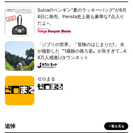
Suicaのペンギン"夏のラッキーバッグ"が8月
8日に発売。Pensta史上最も豪華な7点入り
だよ~。
「ジブリの世界」「冒険のはじまりだ!」 夫
が撮影した〝1歳娘の後ろ姿〟が良すぎて...4.
8万人感激|Jタウンネット
ゼロまる
追悼
一覧を見る