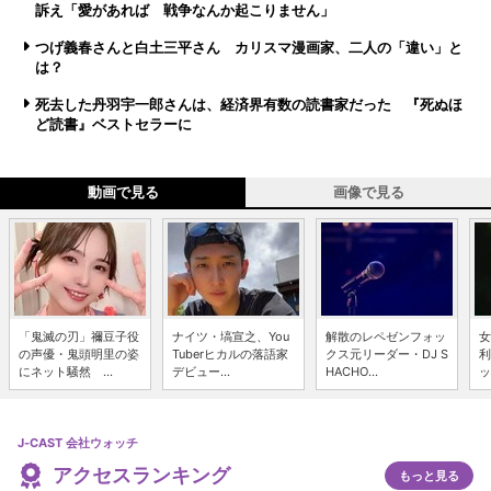
訴え「愛があれば 戦争なんか起こりません」
つげ義春さんと白土三平さん カリスマ漫画家、二人の「違い」と
は？
死去した丹羽宇一郎さんは、経済界有数の読書家だった 『死ぬほ
ど読書』ベストセラーに
動画で見る
画像で見る
「鬼滅の刃」禰豆子役
ナイツ・塙宣之、You
解散のレペゼンフォッ
女
の声優・鬼頭明里の姿
Tuberヒカルの落語家
クス元リーダー・DJ S
利
にネット騒然 ...
デビュー...
HACHO...
ッ
J-CAST 会社ウォッチ
アクセスランキング
もっと見る