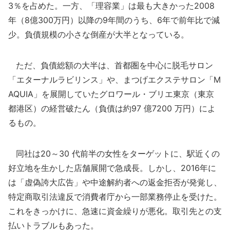
3％を占めた。一方、「理容業」は最も大きかった2008
年（8億300万円）以降の9年間のうち、6年で前年比で減
少。負債規模の小さな倒産が大半となっている。
ただ、負債総額の大半は、首都圏を中心に脱毛サロン
「エターナルラビリンス」や、まつげエクステサロン「M
AQUIA」を展開していたグロワール・ブリエ東京（東京
都港区）の経営破たん（負債は約97 億7200 万円）によ
るもの。
同社は20～30 代前半の女性をターゲットに、駅近くの
好立地を生かした店舗展開で急成長。しかし、2016年に
は「虚偽誇大広告」や中途解約者への返金拒否が発覚し、
特定商取引法違反で消費者庁から一部業務停止を受けた。
これをきっかけに、急速に資金繰りが悪化。取引先との支
払いトラブルもあった。