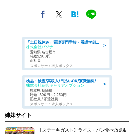
「土日祝休み」看護専門学校・看護学部での教員業務/高時給/要資格:保健師、正看護師
＞
株式会社パソナ
愛知県 名古屋市
時給2,200円
正社員
スポンサー：求人ボックス
検品・検査/高収入/日払いOK/寮費無料/日勤/20・30・40代活躍中
＞
株式会社綜合キャリアオプション
熊本県 菊陽町
時給1,800円～2,250円
正社員 / 派遣社員
スポンサー：求人ボックス
姉妹サイト
【ステーキガスト】ライス・パン食べ放題&