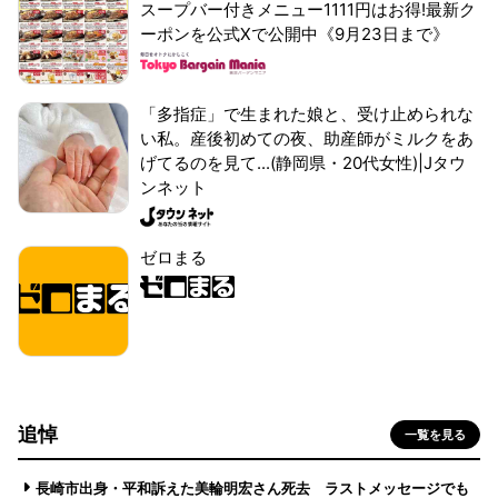
スープバー付きメニュー1111円はお得!最新ク
ーポンを公式Xで公開中《9月23日まで》
「多指症」で生まれた娘と、受け止められな
い私。産後初めての夜、助産師がミルクをあ
げてるのを見て...(静岡県・20代女性)|Jタウ
ンネット
ゼロまる
追悼
一覧を見る
長崎市出身・平和訴えた美輪明宏さん死去 ラストメッセージでも