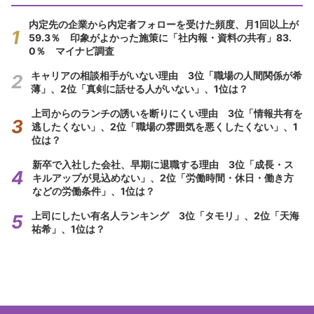
内定先の企業から内定者フォローを受けた頻度、月1回以上が
59.3％ 印象がよかった施策に「社内報・資料の共有」83.
0％ マイナビ調査
キャリアの相談相手がいない理由 3位「職場の人間関係が希
薄」、2位「真剣に話せる人がいない」、1位は？
上司からのランチの誘いを断りにくい理由 3位「情報共有を
逃したくない」、2位「職場の雰囲気を悪くしたくない」、1
位は？
新卒で入社した会社、早期に退職する理由 3位「成長・ス
キルアップが見込めない」、2位「労働時間・休日・働き方
などの労働条件」、1位は？
上司にしたい有名人ランキング 3位「タモリ」、2位「天海
祐希」、1位は？