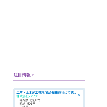
注目情報
PR
工事・土木施工管理/総合技術商社にて施工管理のお仕事/即日勤務可/車通勤可/工事・土木施工管理/生産・品質管理
＞
株式会社パソナ
福岡県 北九州市
時給1,506円
正社員