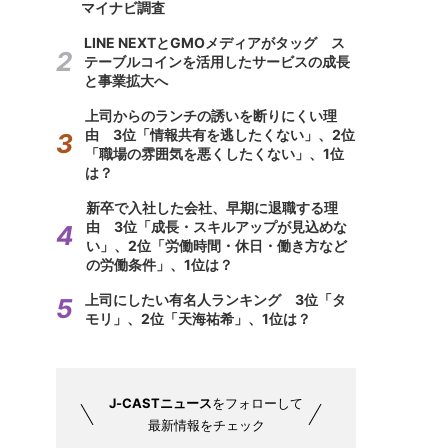
マイナビ調査
LINE NEXTとGMOメディアがタッグ ス
テーブルコインを活用したサービスの成長
と事業拡大へ
上司からのランチの誘いを断りにくい理
由 3位「情報共有を逃したくない」、2位
「職場の雰囲気を悪くしたくない」、1位
は？
新卒で入社した会社、早期に退職する理
由 3位「成長・スキルアップが見込めな
い」、2位「労働時間・休日・働き方など
の労働条件」、1位は？
上司にしたい有名人ランキング 3位「タ
モリ」、2位「天海祐希」、1位は？
J-CASTニュース
をフォローして
最新情報をチェック