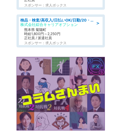
スポンサー：求人ボックス
検品・検査/高収入/日払いOK/日勤/20・30・40代活躍中/製造 工場
＞
株式会社綜合キャリアオプション
熊本県 菊陽町
時給1,800円～2,250円
正社員 / 派遣社員
スポンサー：求人ボックス