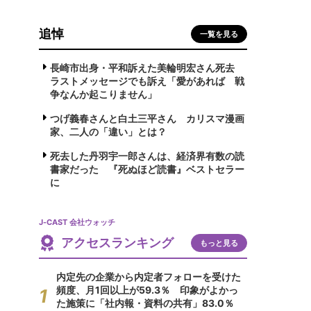
追悼
一覧を見る
長崎市出身・平和訴えた美輪明宏さん死去
ラストメッセージでも訴え「愛があれば 戦
争なんか起こりません」
つげ義春さんと白土三平さん カリスマ漫画
家、二人の「違い」とは？
死去した丹羽宇一郎さんは、経済界有数の読
書家だった 『死ぬほど読書』ベストセラー
に
J-CAST 会社ウォッチ
アクセスランキング
もっと見る
内定先の企業から内定者フォローを受けた
頻度、月1回以上が59.3％ 印象がよかっ
た施策に「社内報・資料の共有」83.0％