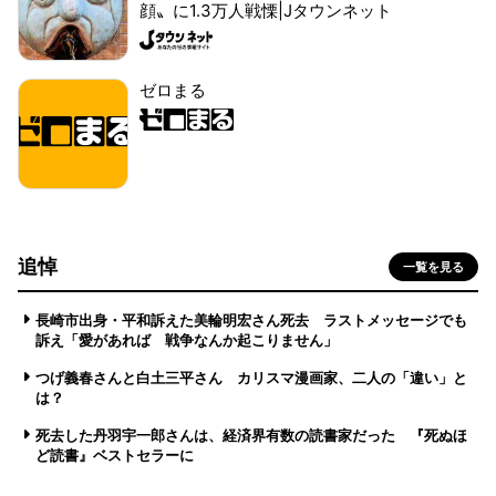
顔〟に1.3万人戦慄|Jタウンネット
ゼロまる
追悼
一覧を見る
長崎市出身・平和訴えた美輪明宏さん死去 ラストメッセージでも
訴え「愛があれば 戦争なんか起こりません」
つげ義春さんと白土三平さん カリスマ漫画家、二人の「違い」と
は？
死去した丹羽宇一郎さんは、経済界有数の読書家だった 『死ぬほ
ど読書』ベストセラーに