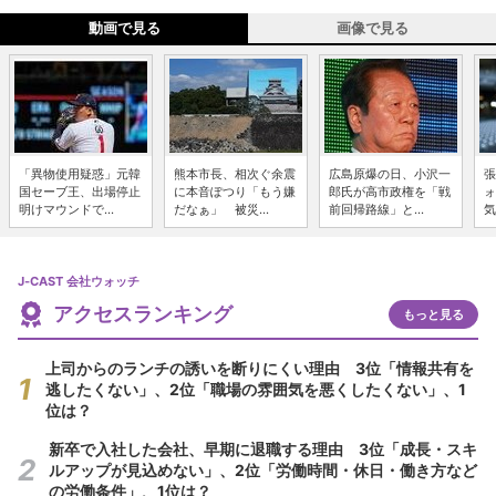
動画で見る
画像で見る
「異物使用疑惑」元韓
熊本市長、相次ぐ余震
広島原爆の日、小沢一
張
国セーブ王、出場停止
に本音ぽつり「もう嫌
郎氏が高市政権を「戦
ォ
明けマウンドで...
だなぁ」 被災...
前回帰路線」と...
気
J-CAST 会社ウォッチ
アクセスランキング
もっと見る
上司からのランチの誘いを断りにくい理由 3位「情報共有を
逃したくない」、2位「職場の雰囲気を悪くしたくない」、1
位は？
新卒で入社した会社、早期に退職する理由 3位「成長・スキ
ルアップが見込めない」、2位「労働時間・休日・働き方など
の労働条件」、1位は？