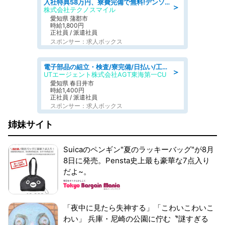
入社特典58万円、寮費完備で無料!デンソーで働こう!自動車工場で小型部品の検査業務 denso aichi
＞
株式会社テクノスマイル
愛知県 蒲郡市
時給1,800円
正社員 / 派遣社員
スポンサー：求人ボックス
電子部品の組立・検査/寮完備/日払い/工場・製造
＞
UTエージェント株式会社AGT東海第一CU
愛知県 春日井市
時給1,400円
正社員 / 派遣社員
スポンサー：求人ボックス
姉妹サイト
Suicaのペンギン"夏のラッキーバッグ"が8月
8日に発売。Pensta史上最も豪華な7点入り
だよ~。
「夜中に見たら失神する」「こわいこわいこ
わい」 兵庫・尼崎の公園に佇む〝謎すぎる