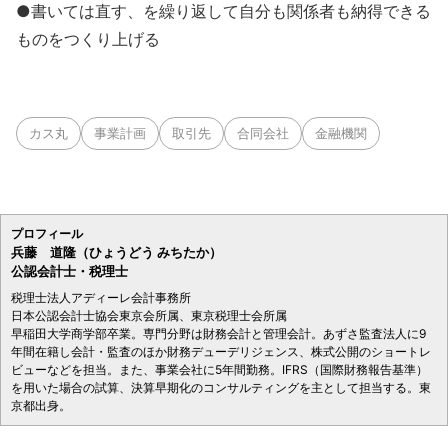
●書いては直す、を繰り返して自分も関係者も納得できる
ものをつくり上げる
カス丸
事業計画
取引先
合同会社
金融機関
プロフィール
兵藤 道隆（ひょうどう みちたか）
公認会計士・税理士
税理士法人アディーレ会計事務所
日本公認会計士協会東京会所属、東京税理士会所属
早稲田大学商学部卒業。専門分野は財務会計と管理会計。あずさ監査法人に9
年間在籍し会計・監査のほか財務デューデリジェンス、株式公開のショートレ
ビューなどを担当。また、事業会社に5年間勤務。IFRS（国際財務報告基準）
を用いた場合の試算、決算早期化のコンサルティングを主として担当する。東
京都出身。