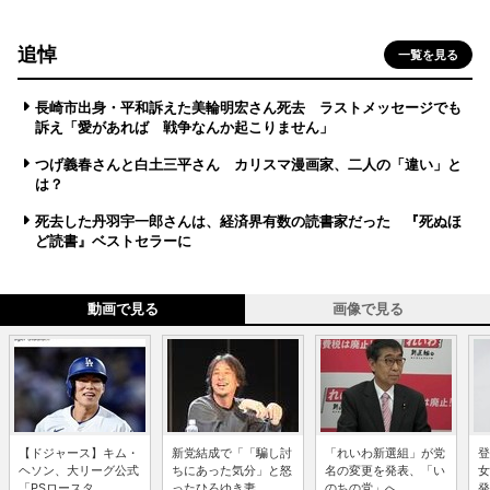
追悼
一覧を見る
長崎市出身・平和訴えた美輪明宏さん死去 ラストメッセージでも
訴え「愛があれば 戦争なんか起こりません」
つげ義春さんと白土三平さん カリスマ漫画家、二人の「違い」と
は？
死去した丹羽宇一郎さんは、経済界有数の読書家だった 『死ぬほ
ど読書』ベストセラーに
動画で見る
画像で見る
【ドジャース】キム・
新党結成で「「騙し討
「れいわ新選組」が党
登
ヘソン、大リーグ公式
ちにあった気分」と怒
名の変更を発表、「い
女
「PSロースタ...
ったひろゆき妻...
のちの党」へ ...
発