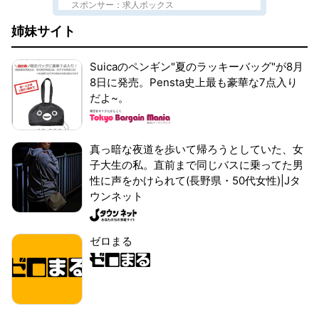
スポンサー：求人ボックス
姉妹サイト
Suicaのペンギン"夏のラッキーバッグ"が8月
8日に発売。Pensta史上最も豪華な7点入り
だよ~。
真っ暗な夜道を歩いて帰ろうとしていた、女
子大生の私。直前まで同じバスに乗ってた男
性に声をかけられて(長野県・50代女性)|Jタ
ウンネット
ゼロまる