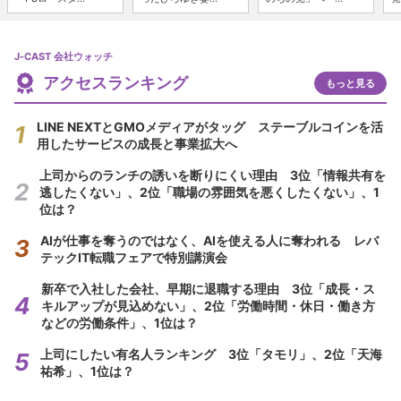
J-CAST 会社ウォッチ
アクセスランキング
もっと見る
LINE NEXTとGMOメディアがタッグ ステーブルコインを活
用したサービスの成長と事業拡大へ
上司からのランチの誘いを断りにくい理由 3位「情報共有を
逃したくない」、2位「職場の雰囲気を悪くしたくない」、1
位は？
AIが仕事を奪うのではなく、AIを使える人に奪われる レバ
テックIT転職フェアで特別講演会
新卒で入社した会社、早期に退職する理由 3位「成長・ス
キルアップが見込めない」、2位「労働時間・休日・働き方
などの労働条件」、1位は？
上司にしたい有名人ランキング 3位「タモリ」、2位「天海
祐希」、1位は？