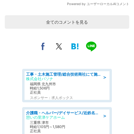
全てのコメントを見る
工事・土木施工管理/総合技術商社にて施工管理のお仕事/即日勤務可/車通勤可/工事・土木施工管理/生産・品質管理
＞
株式会社パソナ
福岡県 北九州市
時給1,506円
正社員
スポンサー：求人ボックス
介護職・ヘルパー/デイサービス/近鉄名古屋線 高田本山/津市/三重県
＞
憩いの里津ケアホーム
三重県 津市
時給1,105円～1,580円
正社員