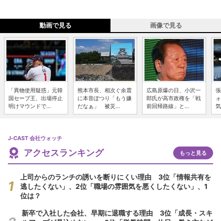
動画で見る
画像で見る
「異物使用疑惑」元韓
熊本市長、相次ぐ余震
広島原爆の日、小沢一
張
国セーブ王、出場停止
に本音ぽつり「もう嫌
郎氏が高市政権を「戦
ォ
明けマウンドで...
だなぁ」 被災...
前回帰路線」と...
気
J-CAST 会社ウォッチ
アクセスランキング
もっと見る
上司からのランチの誘いを断りにくい理由 3位「情報共有を
逃したくない」、2位「職場の雰囲気を悪くしたくない」、1
位は？
新卒で入社した会社、早期に退職する理由 3位「成長・スキ