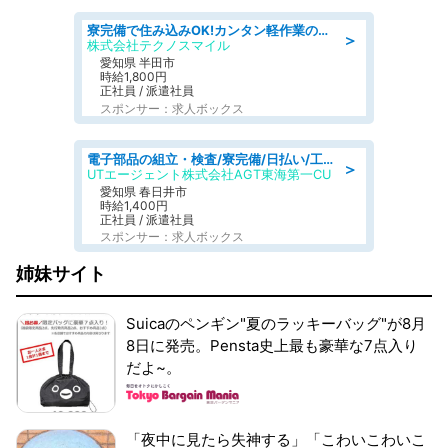
寮完備で住み込みOK!カンタン軽作業のお仕事 denso aichi
＞
株式会社テクノスマイル
愛知県 半田市
時給1,800円
正社員 / 派遣社員
スポンサー：求人ボックス
電子部品の組立・検査/寮完備/日払い/工場・製造
＞
UTエージェント株式会社AGT東海第一CU
愛知県 春日井市
時給1,400円
正社員 / 派遣社員
スポンサー：求人ボックス
姉妹サイト
Suicaのペンギン"夏のラッキーバッグ"が8月
8日に発売。Pensta史上最も豪華な7点入り
だよ~。
「夜中に見たら失神する」「こわいこわいこ