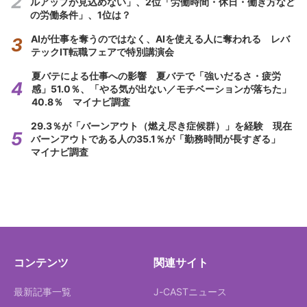
ルアップが見込めない」、2位「労働時間・休日・働き方など
の労働条件」、1位は？
AIが仕事を奪うのではなく、AIを使える人に奪われる レバ
テックIT転職フェアで特別講演会
夏バテによる仕事への影響 夏バテで「強いだるさ・疲労
感」51.0％、「やる気が出ない／モチベーションが落ちた」
40.8％ マイナビ調査
29.3％が「バーンアウト（燃え尽き症候群）」を経験 現在
バーンアウトである人の35.1％が「勤務時間が長すぎる」
マイナビ調査
コンテンツ
関連サイト
最新記事一覧
J-CASTニュース