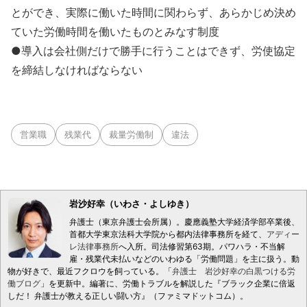
とができ、実際に働いた時間に関わらず、あらかじめ決め
ていた労働時間を働いたものとみなす制度
●導入は会社側だけで勝手に行うことはできず、労使協定
を締結しなければならない
営業職
残業代
裁量労働制
違法
岩沙好幸（いわさ・よしゆき）
弁護士（東京弁護士会所属）。慶應義塾大学経済学部卒業後、
首都大学東京法科大学院から都内法律事務所を経て、
アディー
レ法律事務所
へ入所。司法修習第63期。パワハラ・不当解
雇・残業代未払いなどのいわゆる「労働問題」を主に扱う。動
物が好きで、最近フクロウを飼っている。「
弁護士 岩沙好幸の白黒つける労
働ブログ
」を更新中。編著に、労働トラブルを解説した『ブラック企業に倍返
しだ！ 弁護士が教える正しい闘い方』（ファミマドットコム）。