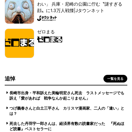
わい」 兵庫・尼崎の公園に佇む〝謎すぎる
顔〟に1.3万人戦慄|Jタウンネット
ゼロまる
追悼
一覧を見る
長崎市出身・平和訴えた美輪明宏さん死去 ラストメッセージでも
訴え「愛があれば 戦争なんか起こりません」
つげ義春さんと白土三平さん カリスマ漫画家、二人の「違い」と
は？
死去した丹羽宇一郎さんは、経済界有数の読書家だった 『死ぬほ
ど読書』ベストセラーに