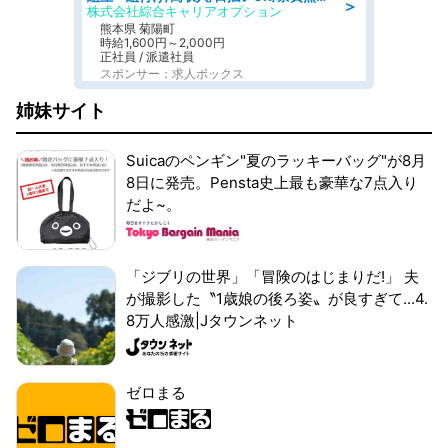
＞
株式会社綜合キャリアオプション
熊本県 菊陽町
時給1,600円～2,000円
正社員 / 派遣社員
スポンサー：求人ボックス
姉妹サイト
Suicaのペンギン"夏のラッキーバッグ"が8月
8日に発売。Pensta史上最も豪華な7点入り
だよ~。
「ジブリの世界」「冒険のはじまりだ!」 夫
が撮影した〝1歳娘の後ろ姿〟が良すぎて...4.
8万人感激|Jタウンネット
ゼロまる