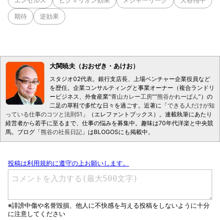
エンゼルス
ピグマリオン効果
メジャーリーグ
大谷翔平
期待
逆効果
大関暁夫（おおぜき・あけお）
スタジオ02代表。銀行支店長、上場ベンチャー企業役員など
を歴任。企業コンサルティングと事業オーナー（複合ランドリ
ービジネス、外食産業“
青山カレー工房
”“
熊谷かれーぱん
”）の
二足の草鞋で多忙な日々を過ごす。近著に「
できる人だけが知
っている仕事のコツと法則51
」（エレファントブックス）。連載執筆にあたり
経営者から若手に至るまで、仕事の悩みを募集中。趣味は70年代洋楽と中央競
馬。ブログ「
熊谷の社長日記
」はBLOGOSにも掲載中。