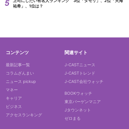
上司にしたい有名人ランキング 3位「タモリ」、2位「天海
祐希」、1位は？
コンテンツ
関連サイト
最新記事一覧
J-CASTニュース
コラムざんまい
J-CASTトレンド
ニュース pickup
J-CAST会社ウォッチ
マネー
BOOKウォッチ
キャリア
東京バーゲンマニア
ビジネス
Jタウンネット
アクセスランキング
ゼロまる