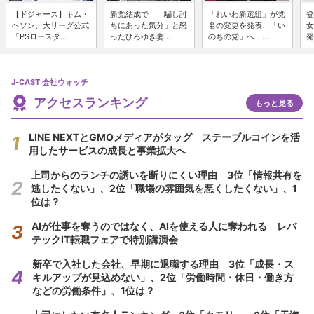
【ドジャース】キム・
新党結成で「「騙し討
「れいわ新選組」が党
登
ヘソン、大リーグ公式
ちにあった気分」と怒
名の変更を発表、「い
女
「PSロースタ...
ったひろゆき妻...
のちの党」へ ...
発
J-CAST 会社ウォッチ
アクセスランキング
もっと見る
LINE NEXTとGMOメディアがタッグ ステーブルコインを活
用したサービスの成長と事業拡大へ
上司からのランチの誘いを断りにくい理由 3位「情報共有を
逃したくない」、2位「職場の雰囲気を悪くしたくない」、1
位は？
AIが仕事を奪うのではなく、AIを使える人に奪われる レバ
テックIT転職フェアで特別講演会
新卒で入社した会社、早期に退職する理由 3位「成長・ス
キルアップが見込めない」、2位「労働時間・休日・働き方
などの労働条件」、1位は？