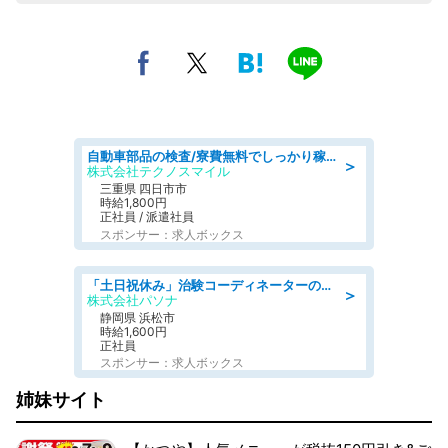
自動車部品の検査/寮費無料でしっかり稼げる denso aichi
＞
株式会社テクノスマイル
三重県 四日市市
時給1,800円
正社員 / 派遣社員
スポンサー：求人ボックス
「土日祝休み」治験コーディネーターのお仕事/未経験OK
＞
株式会社パソナ
静岡県 浜松市
時給1,600円
正社員
スポンサー：求人ボックス
姉妹サイト