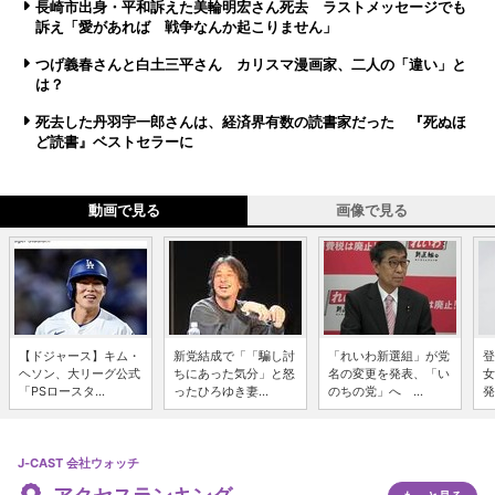
長崎市出身・平和訴えた美輪明宏さん死去 ラストメッセージでも
訴え「愛があれば 戦争なんか起こりません」
つげ義春さんと白土三平さん カリスマ漫画家、二人の「違い」と
は？
死去した丹羽宇一郎さんは、経済界有数の読書家だった 『死ぬほ
ど読書』ベストセラーに
動画で見る
画像で見る
【ドジャース】キム・
新党結成で「「騙し討
「れいわ新選組」が党
登
ヘソン、大リーグ公式
ちにあった気分」と怒
名の変更を発表、「い
女
「PSロースタ...
ったひろゆき妻...
のちの党」へ ...
発
J-CAST 会社ウォッチ