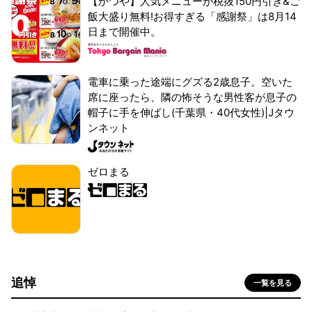
【かつや】人気メニューが税抜150円引き&ご
飯大盛り無料!お得すぎる「感謝祭」は8月14
日まで開催中。
電車に乗った途端にグズる2歳息子。空いた
席に座ったら、隣の怖そうな男性客が息子の
帽子に手を伸ばし(千葉県・40代女性)|Jタウ
ンネット
ゼロまる
追悼
一覧を見る