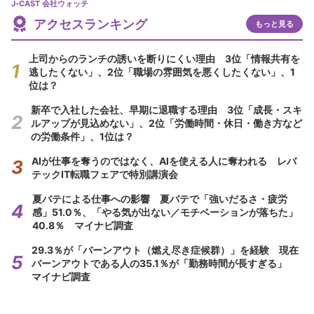
J-CAST 会社ウォッチ
アクセスランキング
もっと見る
上司からのランチの誘いを断りにくい理由 3位「情報共有を
逃したくない」、2位「職場の雰囲気を悪くしたくない」、1
位は？
新卒で入社した会社、早期に退職する理由 3位「成長・スキ
ルアップが見込めない」、2位「労働時間・休日・働き方など
の労働条件」、1位は？
AIが仕事を奪うのではなく、AIを使える人に奪われる レバ
テックIT転職フェアで特別講演会
夏バテによる仕事への影響 夏バテで「強いだるさ・疲労
感」51.0％、「やる気が出ない／モチベーションが落ちた」
40.8％ マイナビ調査
29.3％が「バーンアウト（燃え尽き症候群）」を経験 現在
バーンアウトである人の35.1％が「勤務時間が長すぎる」
マイナビ調査