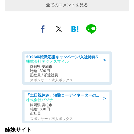
全てのコメントを見る
2026年転職応援キャンペーン!入社特典58万円/デンソーで働こう!自動車工場で小型部品の検査業務 denso aichi
＞
株式会社テクノスマイル
愛知県 安城市
時給1,800円
正社員 / 派遣社員
スポンサー：求人ボックス
「土日祝休み」治験コーディネーターのお仕事/未経験OK
＞
株式会社パソナ
静岡県 浜松市
時給1,600円
正社員
スポンサー：求人ボックス
姉妹サイト