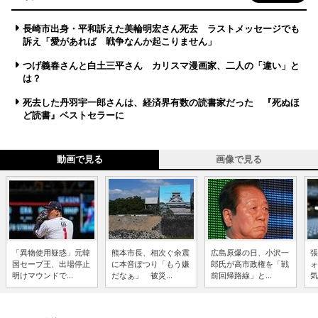
長崎市出身・平和訴えた美輪明宏さん死去 ラストメッセージでも
訴え「愛があれば 戦争なんか起こりません」
つげ義春さんと白土三平さん カリスマ漫画家、二人の「違い」と
は？
死去した丹羽宇一郎さんは、経済界有数の読書家だった 『死ぬほ
ど読書』ベストセラーに
動画で見る
画像で見る
「異物使用疑惑」元韓
熊本市長、相次ぐ余震
広島原爆の日、小沢一
張
国セーブ王、出場停止
に本音ぽつり「もう嫌
郎氏が高市政権を「戦
ォ
明けマウンドで...
だなぁ」 被災...
前回帰路線」と...
気