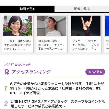
動画で見る
画像で見る
三田寛子、優雅な淡い
加藤茶の45歳年下
フィギュア・中井亜
制
黄色の着物姿で上品な
妻・綾菜、「美文字」
美、華麗にトリプルア
う
たたずまいで ...
手書き勉強ノート...
クセル決める 「...
一
J-CAST 会社ウォッチ
アクセスランキング
もっと見る
内定先の企業から内定者フォローを受けた頻度、月1回以上が
59.3％ 印象がよかった施策に「社内報・資料の共有」83.
0％ マイナビ調査
LINE NEXTとGMOメディアがタッグ ステーブルコインを活
用したサービスの成長と事業拡大へ