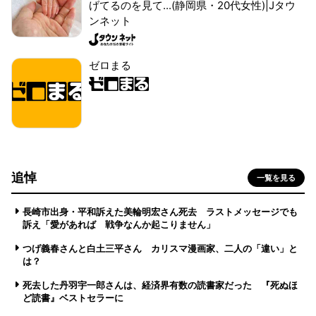
げてるのを見て...(静岡県・20代女性)|Jタウ
ンネット
ゼロまる
追悼
一覧を見る
長崎市出身・平和訴えた美輪明宏さん死去 ラストメッセージでも
訴え「愛があれば 戦争なんか起こりません」
つげ義春さんと白土三平さん カリスマ漫画家、二人の「違い」と
は？
死去した丹羽宇一郎さんは、経済界有数の読書家だった 『死ぬほ
ど読書』ベストセラーに