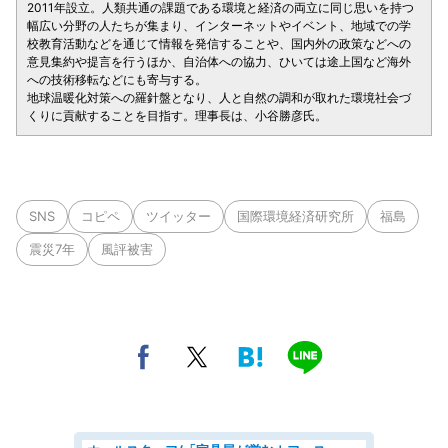
2011年設立。人類共通の課題である環境と経済の両立に同じ思いを持つ
幅広い分野の人たちが集まり、インターネットやイベント、地域での学
校教育活動などを通じて情報を発信することや、国内外の政策などへの
意見集約や提言を行うほか、自治体への協力、ひいては途上国など海外
への技術移転などにも寄与する。
地球温暖化対策への羅針盤となり、人と自然の調和が取れた環境社会づ
くりに貢献することを目指す。理事長は、小谷勝彦氏。
SNS
コピペ
ツイッター
国際環境経済研究所
福島
震災7年
風評被害