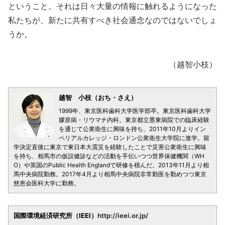
ということ。それは日々大量の情報に触れるようになった
私たちが、新たに共有すべき社会通念なのではないでしょ
うか。
（越智小枝）
越智 小枝（おち・さえ）
1999年、東京医科歯科大学医学部卒。東京医科歯科大学
膠原病・リウマチ内科。東京都立墨東病院での臨床経験
を通じて公衆衛生に興味を持ち、2011年10月よりイン
ペリアルカレッジ・ロンドン公衆衛生大学院に進学。留
学決定直後に東京で東日本大震災を経験したことで災害公衆衛生に興味
を持ち、相馬市の仮設健診などの活動を手伝いつつ世界保健機関（WH
O）や英国のPublic Health Englandで研修を積んだ。2013年11月より相
馬中央病院勤務。2017年4月より相馬中央病院非常勤医を勤めつつ東京
慈恵会医科大学に勤務。
国際環境経済研究所（IEEI）
http://ieei.or.jp/