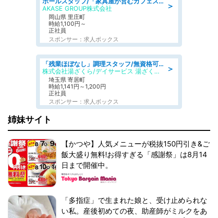
ホールスタッフ/「家具屋が営むカフェスタッフ!」週2日～OK!嬉しいまかない付き/岡山県/浅口郡里庄町
＞
AKASE GROUP株式会社
岡山県 里庄町
時給1,100円～
正社員
スポンサー：求人ボックス
「残業ほぼなし」調理スタッフ/無資格可/正職員/日勤のみ/デイサービス/社会保障完備
＞
株式会社湯ざくら/デイサービス 湯ざくらケアリゾート
埼玉県 寄居町
時給1,141円～1,200円
正社員
スポンサー：求人ボックス
姉妹サイト
【かつや】人気メニューが税抜150円引き&ご
飯大盛り無料!お得すぎる「感謝祭」は8月14
日まで開催中。
「多指症」で生まれた娘と、受け止められな
い私。産後初めての夜、助産師がミルクをあ