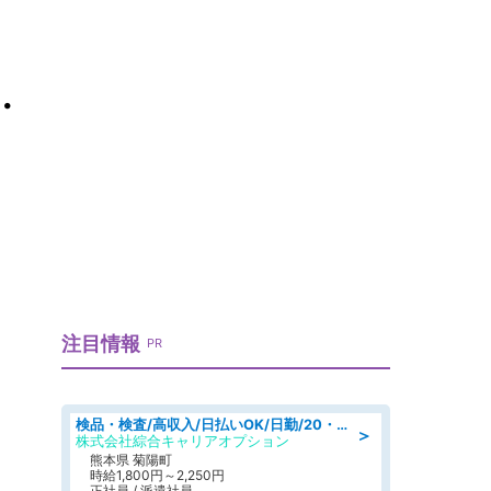
.
注目情報
PR
検品・検査/高収入/日払いOK/日勤/20・30・40代活躍中/製造 工場
＞
株式会社綜合キャリアオプション
熊本県 菊陽町
時給1,800円～2,250円
正社員 / 派遣社員