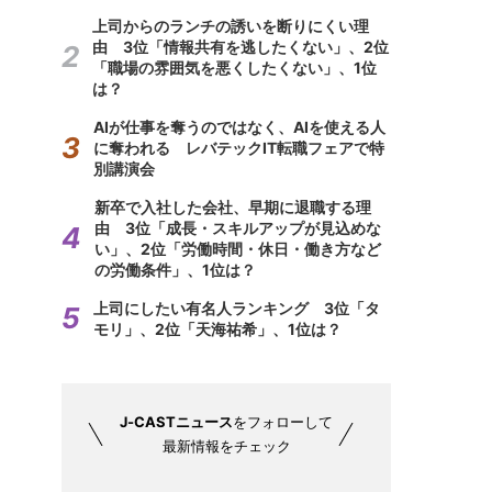
上司からのランチの誘いを断りにくい理
由 3位「情報共有を逃したくない」、2位
「職場の雰囲気を悪くしたくない」、1位
は？
AIが仕事を奪うのではなく、AIを使える人
に奪われる レバテックIT転職フェアで特
別講演会
新卒で入社した会社、早期に退職する理
由 3位「成長・スキルアップが見込めな
い」、2位「労働時間・休日・働き方など
の労働条件」、1位は？
上司にしたい有名人ランキング 3位「タ
モリ」、2位「天海祐希」、1位は？
J-CASTニュース
をフォローして
最新情報をチェック