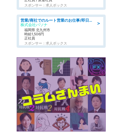
スポンサー：求人ボックス
営業/商社でのルート営業のお仕事/即日勤務可/車通勤可/営業
＞
株式会社パソナ
福岡県 北九州市
時給1,506円
正社員
スポンサー：求人ボックス