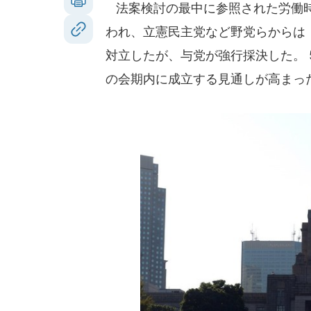
法案検討の最中に参照された労働時
われ、立憲民主党など野党らからは
対立したが、与党が強行採決した。 
の会期内に成立する見通しが高まっ