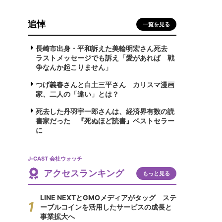
追悼
一覧を見る
長崎市出身・平和訴えた美輪明宏さん死去
ラストメッセージでも訴え「愛があれば 戦
争なんか起こりません」
つげ義春さんと白土三平さん カリスマ漫画
家、二人の「違い」とは？
死去した丹羽宇一郎さんは、経済界有数の読
書家だった 『死ぬほど読書』ベストセラー
に
J-CAST 会社ウォッチ
アクセスランキング
もっと見る
LINE NEXTとGMOメディアがタッグ ステ
ーブルコインを活用したサービスの成長と
事業拡大へ