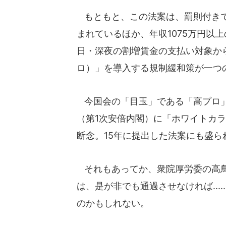
もともと、この法案は、罰則付きで
まれているほか、年収1075万円以
日・深夜の割増賃金の支払い対象か
ロ）」を導入する規制緩和策が一つ
今国会の「目玉」である「高プロ」
（第1次安倍内閣）に「ホワイトカ
断念。15年に提出した法案にも盛
それもあってか、衆院厚労委の高鳥
は、是が非でも通過させなければ...
のかもしれない。