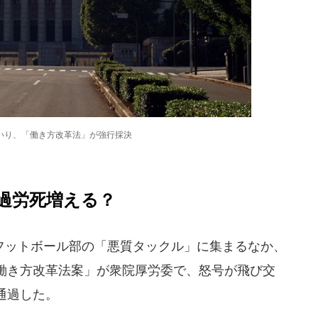
いり、「働き方改革法」が強行採決
過労死増える？
ットボール部の「悪質タックル」に集まるなか、
働き方改革法案」が衆院厚労委で、怒号が飛び交
通過した。