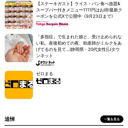
【ステーキガスト】ライス・パン食べ放題&
スープバー付きメニュー1111円はお得!最新ク
ーポンを公式Xで公開中《9月23日まで》
「多指症」で生まれた娘と、受け止められな
い私。産後初めての夜、助産師がミルクをあ
げてるのを見て...(静岡県・20代女性)|Jタウ
ンネット
ゼロまる
追悼
一覧を見る