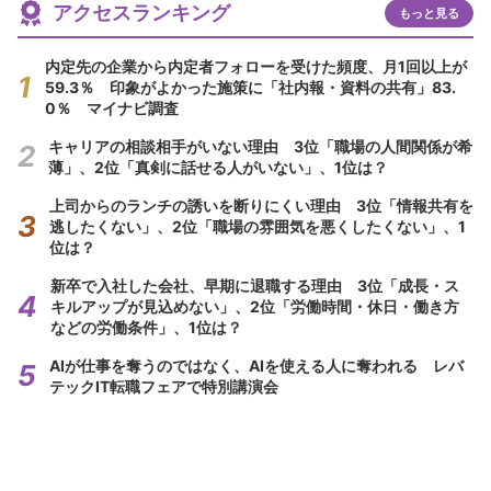
アクセスランキング
もっと見る
内定先の企業から内定者フォローを受けた頻度、月1回以上が
59.3％ 印象がよかった施策に「社内報・資料の共有」83.
0％ マイナビ調査
キャリアの相談相手がいない理由 3位「職場の人間関係が希
薄」、2位「真剣に話せる人がいない」、1位は？
上司からのランチの誘いを断りにくい理由 3位「情報共有を
逃したくない」、2位「職場の雰囲気を悪くしたくない」、1
位は？
新卒で入社した会社、早期に退職する理由 3位「成長・ス
キルアップが見込めない」、2位「労働時間・休日・働き方
などの労働条件」、1位は？
AIが仕事を奪うのではなく、AIを使える人に奪われる レバ
テックIT転職フェアで特別講演会