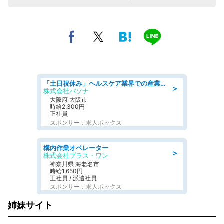
「土日祝休み」ヘルスケア業界での産業保健師業務/看護師/高時給/要資格:正看護師
＞
株式会社パソナ
大阪府 大阪市
時給2,300円
正社員
スポンサー：求人ボックス
構内作業オペレーター
＞
株式会社プラス・ワン
神奈川県 海老名市
時給1,650円
正社員 / 派遣社員
スポンサー：求人ボックス
姉妹サイト