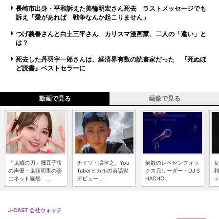
長崎市出身・平和訴えた美輪明宏さん死去 ラストメッセージでも
訴え「愛があれば 戦争なんか起こりません」
つげ義春さんと白土三平さん カリスマ漫画家、二人の「違い」と
は？
死去した丹羽宇一郎さんは、経済界有数の読書家だった 『死ぬほ
ど読書』ベストセラーに
動画で見る
画像で見る
「鬼滅の刃」禰豆子役
ナイツ・塙宣之、You
解散のレペゼンフォッ
女
の声優・鬼頭明里の姿
Tuberヒカルの落語家
クス元リーダー・DJ S
利
にネット騒然 ...
デビュー...
HACHO...
ッ
J-CAST 会社ウォッチ