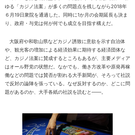
ゆる「カジノ法案」が多くの問題点を残しながら2018年
６月19日衆院を通過した。同時に1か月の会期延長も決ま
り、政府・与党は何が何でも成立を目指す構えだ。
大阪府や和歌山県などカジノ誘致に意欲を示す自治体
や、観光客の増加による経済効果に期待する経済団体な
ど、カジノ法案に賛成するところもあるが、主要メディア
はオール野党の状態だ。なかでも、働き方改革や原発再稼
働などの問題では賛否が割れる大手新聞が、そろって社説
で反対の論陣を張っている。なぜ反対するのか、どこに問
題があるのか、大手各紙の社説を読むと――。