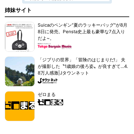
姉妹サイト
Suicaのペンギン"夏のラッキーバッグ"が8月
8日に発売。Pensta史上最も豪華な7点入り
だよ~。
「ジブリの世界」「冒険のはじまりだ!」 夫
が撮影した〝1歳娘の後ろ姿〟が良すぎて...4.
8万人感激|Jタウンネット
ゼロまる