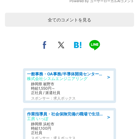
全てのコメントを見る
一般事務・OA事務/半導体開発センター内で事務&軽作業スタッフ、募集
＞
株式会社シスムエンジニアリング
静岡県 裾野市
時給1,550円～
正社員 / 派遣社員
スポンサー：求人ボックス
作業指導員・社会保険完備の職場で生活支援員
＞
工房 いっぽ
静岡県 浜松市
時給1,100円
正社員
スポンサー：求人ボックス