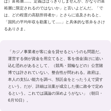
は）富裕層......。定義ははっきりしませんが、かなりの富
裕層に限定されるのではないか」と言いよどんだ。「で
は、どの程度の高額所得者か」とさらに追及されると、
「国民の平均年収を勘案して......」と具体的な答弁をさけ
るありさま。
「カジノ事業者が客に金を貸せるというのも問題だ。
運営する側が資金を用立てると、客を借金漬けに追い
込む恐れがあるとして、（競馬・競輪などの）公営賭
博では許されていない。整合性が問われる。政府は、
本人の支払い能力を調べ、預託金をとったうえで貸す
という。だが、詳細は法案が成立した後に政令で定め
るという。これでは議論の深めようがない」（朝日・
6月10日）。