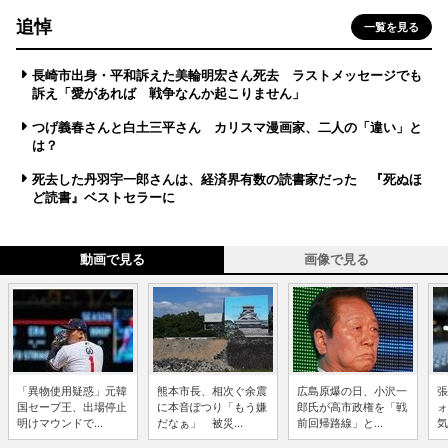
追悼
一覧を見る
長崎市出身・平和訴えた美輪明宏さん死去 ラストメッセージでも
訴え「愛があれば 戦争なんか起こりません」
つげ義春さんと白土三平さん カリスマ漫画家、二人の「違い」と
は？
死去した丹羽宇一郎さんは、経済界有数の読書家だった 『死ぬほ
ど読書』ベストセラーに
動画で見る
画像で見る
「異物使用疑惑」元韓
熊本市長、相次ぐ余震
広島原爆の日、小沢一
張
国セーブ王、出場停止
に本音ぽつり「もう嫌
郎氏が高市政権を「戦
ォ
明けマウンドで...
だなぁ」 被災...
前回帰路線」と...
気