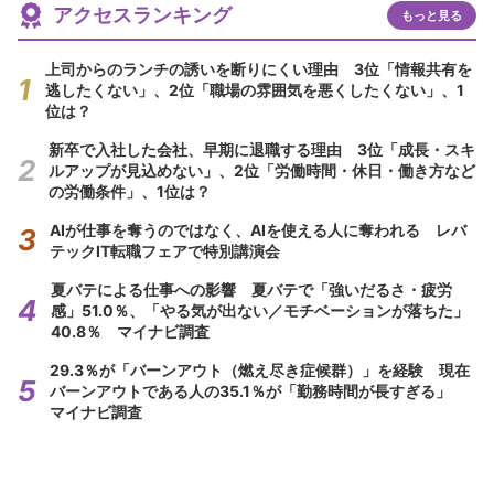
アクセスランキング
もっと見る
上司からのランチの誘いを断りにくい理由 3位「情報共有を
逃したくない」、2位「職場の雰囲気を悪くしたくない」、1
位は？
新卒で入社した会社、早期に退職する理由 3位「成長・スキ
ルアップが見込めない」、2位「労働時間・休日・働き方など
の労働条件」、1位は？
AIが仕事を奪うのではなく、AIを使える人に奪われる レバ
テックIT転職フェアで特別講演会
夏バテによる仕事への影響 夏バテで「強いだるさ・疲労
感」51.0％、「やる気が出ない／モチベーションが落ちた」
40.8％ マイナビ調査
29.3％が「バーンアウト（燃え尽き症候群）」を経験 現在
バーンアウトである人の35.1％が「勤務時間が長すぎる」
マイナビ調査