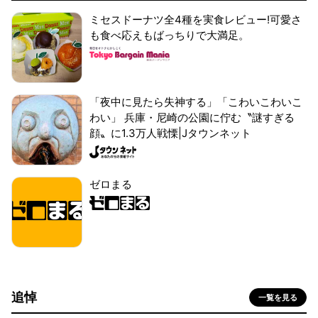
ミセスドーナツ全4種を実食レビュー!可愛さ
も食べ応えもばっちりで大満足。
「夜中に見たら失神する」「こわいこわいこ
わい」 兵庫・尼崎の公園に佇む〝謎すぎる
顔〟に1.3万人戦慄|Jタウンネット
ゼロまる
追悼
一覧を見る