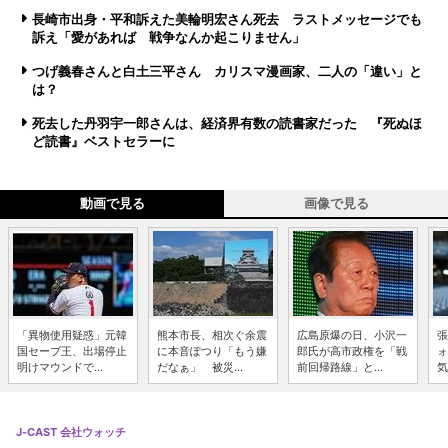
長崎市出身・平和訴えた美輪明宏さん死去 ラストメッセージでも
訴え「愛があれば 戦争なんか起こりません」
つげ義春さんと白土三平さん カリスマ漫画家、二人の「違い」と
は？
死去した丹羽宇一郎さんは、経済界有数の読書家だった 『死ぬほ
ど読書』ベストセラーに
動画で見る
画像で見る
「異物使用疑惑」元韓
熊本市長、相次ぐ余震
広島原爆の日、小沢一
張
国セーブ王、出場停止
に本音ぽつり「もう嫌
郎氏が高市政権を「戦
ォ
明けマウンドで...
だなぁ」 被災...
前回帰路線」と...
気
J-CAST 会社ウォッチ