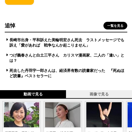
追悼
一覧を見る
長崎市出身・平和訴えた美輪明宏さん死去 ラストメッセージでも
訴え「愛があれば 戦争なんか起こりません」
つげ義春さんと白土三平さん カリスマ漫画家、二人の「違い」と
は？
死去した丹羽宇一郎さんは、経済界有数の読書家だった 『死ぬほ
ど読書』ベストセラーに
動画で見る
画像で見る