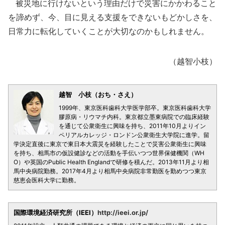
被災地に行けないという理由だけで災害にかかわること
を諦めず、今、目に見える支援をできないもどかしさを、
日常力に転化していくことが大切なのかもしれません。
（越智小枝）
越智 小枝（おち・さえ）
1999年、東京医科歯科大学医学部卒。東京医科歯科大学
膠原病・リウマチ内科。東京都立墨東病院での臨床経験
を通じて公衆衛生に興味を持ち、2011年10月よりイン
ペリアルカレッジ・ロンドン公衆衛生大学院に進学。留
学決定直後に東京で東日本大震災を経験したことで災害公衆衛生に興味
を持ち、相馬市の仮設健診などの活動を手伝いつつ世界保健機関（WH
O）や英国のPublic Health Englandで研修を積んだ。2013年11月より相
馬中央病院勤務。2017年4月より相馬中央病院非常勤医を勤めつつ東京
慈恵会医科大学に勤務。
国際環境経済研究所（IEEI）
http://ieei.or.jp/