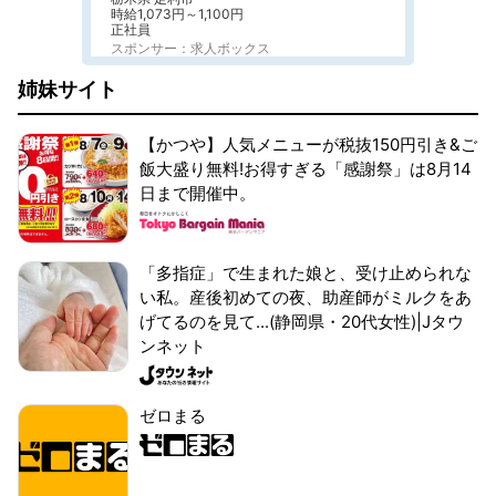
時給1,073円～1,100円
正社員
スポンサー：求人ボックス
姉妹サイト
【かつや】人気メニューが税抜150円引き&ご
飯大盛り無料!お得すぎる「感謝祭」は8月14
日まで開催中。
「多指症」で生まれた娘と、受け止められな
い私。産後初めての夜、助産師がミルクをあ
げてるのを見て...(静岡県・20代女性)|Jタウ
ンネット
ゼロまる