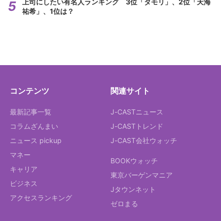
上司にしたい有名人ランキング 3位「タモリ」、2位「天海
祐希」、1位は？
コンテンツ
関連サイト
最新記事一覧
J-CASTニュース
コラムざんまい
J-CASTトレンド
ニュース pickup
J-CAST会社ウォッチ
マネー
BOOKウォッチ
キャリア
東京バーゲンマニア
ビジネス
Jタウンネット
アクセスランキング
ゼロまる