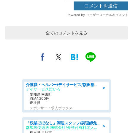
全てのコメントを見る
介護職・ヘルパー/デイサービス/額田郡幸田町/JR東海道本線 幸田/愛知県
＞
デイサービス燈いろ
愛知県 幸田町
時給1,200円
正社員
スポンサー：求人ボックス
「残業ほぼなし」調理スタッフ/調理師免許必須/正職員/日勤のみ/介護付き有料老人ホーム/社会保障完備
＞
群馬郵便逓送 株式会社/介護付有料老人ホーム ふる里
栃木県 足利市