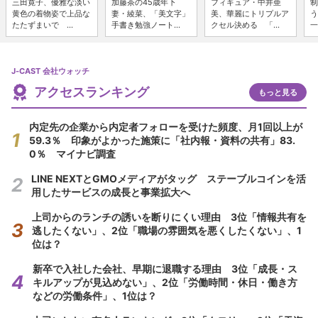
三田寛子、優雅な淡い
加藤茶の45歳年下
フィギュア・中井亜
制
黄色の着物姿で上品な
妻・綾菜、「美文字」
美、華麗にトリプルア
う
たたずまいで ...
手書き勉強ノート...
クセル決める 「...
一
J-CAST 会社ウォッチ
アクセスランキング
もっと見る
内定先の企業から内定者フォローを受けた頻度、月1回以上が
59.3％ 印象がよかった施策に「社内報・資料の共有」83.
0％ マイナビ調査
LINE NEXTとGMOメディアがタッグ ステーブルコインを活
用したサービスの成長と事業拡大へ
上司からのランチの誘いを断りにくい理由 3位「情報共有を
逃したくない」、2位「職場の雰囲気を悪くしたくない」、1
位は？
新卒で入社した会社、早期に退職する理由 3位「成長・ス
キルアップが見込めない」、2位「労働時間・休日・働き方
などの労働条件」、1位は？