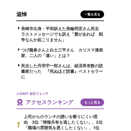
追悼
一覧を見る
長崎市出身・平和訴えた美輪明宏さん死去
ラストメッセージでも訴え「愛があれば 戦
争なんか起こりません」
つげ義春さんと白土三平さん カリスマ漫画
家、二人の「違い」とは？
死去した丹羽宇一郎さんは、経済界有数の読
書家だった 『死ぬほど読書』ベストセラー
に
J-CAST 会社ウォッチ
アクセスランキング
もっと見る
上司からのランチの誘いを断りにくい理
由 3位「情報共有を逃したくない」、2位
「職場の雰囲気を悪くしたくない」、1位