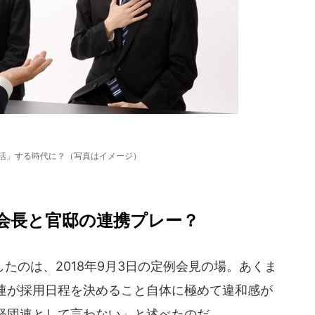
就活」する時代に？（写真はイメージ）
会長と官邸の連携プレー？
のは、2018年9月3日の定例会見の場。あくま
連が採用日程を決めること自体に極めて違和感が
経団連として言わない」と述べたのだ。