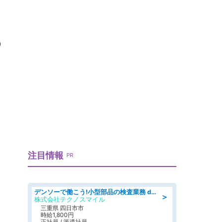
の
注目情報
PR
デンソーで働こう!小型部品の検査業務 denso aichi
＞
株式会社テクノスマイル
三重県 四日市市
時給1,800円
正社員 / 派遣社員