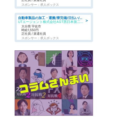
スポンサー：求人ボックス
自動車製品の加工・運搬/寮完備/日払い/工場・製造
＞
UTエージェント株式会社AGT西日本第二CU
大分県 宇佐市
時給1,550円
正社員 / 派遣社員
スポンサー：求人ボックス