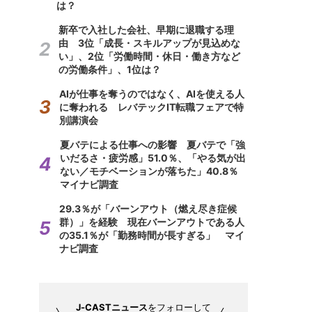
は？
新卒で入社した会社、早期に退職する理
由 3位「成長・スキルアップが見込めな
い」、2位「労働時間・休日・働き方など
の労働条件」、1位は？
AIが仕事を奪うのではなく、AIを使える人
に奪われる レバテックIT転職フェアで特
別講演会
夏バテによる仕事への影響 夏バテで「強
いだるさ・疲労感」51.0％、「やる気が出
ない／モチベーションが落ちた」40.8％
マイナビ調査
29.3％が「バーンアウト（燃え尽き症候
群）」を経験 現在バーンアウトである人
の35.1％が「勤務時間が長すぎる」 マイ
ナビ調査
J-CASTニュース
をフォローして