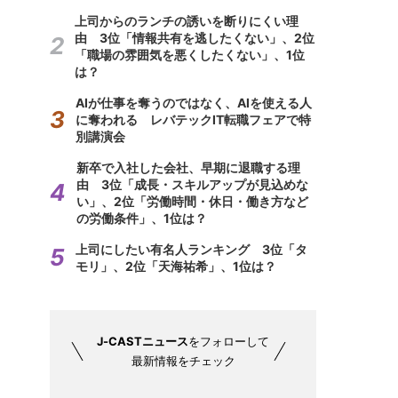
上司からのランチの誘いを断りにくい理
由 3位「情報共有を逃したくない」、2位
「職場の雰囲気を悪くしたくない」、1位
は？
AIが仕事を奪うのではなく、AIを使える人
に奪われる レバテックIT転職フェアで特
別講演会
新卒で入社した会社、早期に退職する理
由 3位「成長・スキルアップが見込めな
い」、2位「労働時間・休日・働き方など
の労働条件」、1位は？
上司にしたい有名人ランキング 3位「タ
モリ」、2位「天海祐希」、1位は？
J-CASTニュース
をフォローして
最新情報をチェック