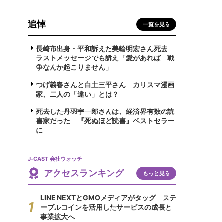
追悼
一覧を見る
長崎市出身・平和訴えた美輪明宏さん死去
ラストメッセージでも訴え「愛があれば 戦
争なんか起こりません」
つげ義春さんと白土三平さん カリスマ漫画
家、二人の「違い」とは？
死去した丹羽宇一郎さんは、経済界有数の読
書家だった 『死ぬほど読書』ベストセラー
に
J-CAST 会社ウォッチ
アクセスランキング
もっと見る
LINE NEXTとGMOメディアがタッグ ステ
ーブルコインを活用したサービスの成長と
事業拡大へ