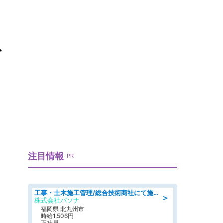
員
注目情報
PR
工事・土木施工管理/総合技術商社にて施工管理のお仕事/即日勤務可/車通勤可/工事・土木施工管理/生産・品質管理
＞
株式会社パソナ
福岡県 北九州市
時給1,506円
正社員