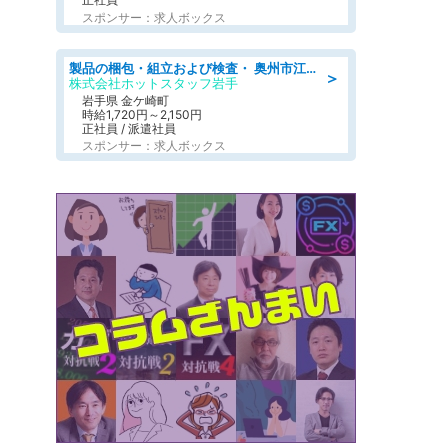
スポンサー：求人ボックス
製品の梱包・組立および検査・ 奥州市江刺/大手企業で長期安定 梱包・検査・組立/半年経過毎に5万円の報奨金有
＞
株式会社ホットスタッフ岩手
岩手県 金ケ崎町
時給1,720円～2,150円
正社員 / 派遣社員
スポンサー：求人ボックス