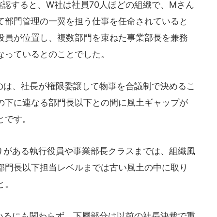
認すると、W社は社員70人ほどの組織で、Mさん
て部門管理の一翼を担う仕事を任命されていると
役員が位置し、複数部門を束ねた事業部長を兼務
なっているとのことでした。
は、社長が権限委譲して物事を合議制で決めるこ
の下に連なる部門長以下との間に風土ギャップが
とです。
がある執行役員や事業部長クラスまでは、組織風
部門長以下担当レベルまでは古い風土の中に取り
と。
るにも関わらず、下層部分は以前の社長決裁で重