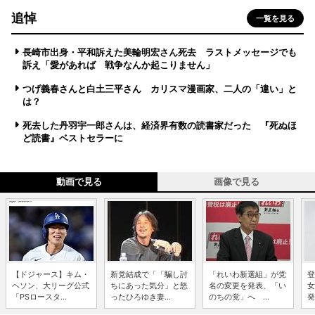
追悼
一覧を見る
長崎市出身・平和訴えた美輪明宏さん死去 ラストメッセージでも
訴え「愛があれば 戦争なんか起こりません」
つげ義春さんと白土三平さん カリスマ漫画家、二人の「違い」と
は？
死去した丹羽宇一郎さんは、経済界有数の読書家だった 『死ぬほ
ど読書』ベストセラーに
動画で見る
画像で見る
【ドジャース】キム・
新党結成で「「騙し討
「れいわ新選組」が党
登
ヘソン、大リーグ公式
ちにあった気分」と怒
名の変更を発表、「い
女
「PSロースタ...
ったひろゆき妻...
のちの党」へ ...
発