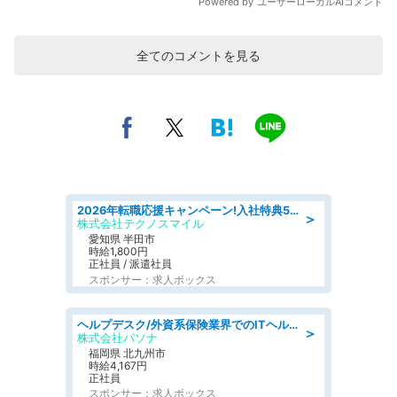
全てのコメントを見る
2026年転職応援キャンペーン!入社特典58万円/デンソーで働こう!自動車工場で小型部品の検査業務 denso aichi
＞
株式会社テクノスマイル
愛知県 半田市
時給1,800円
正社員 / 派遣社員
スポンサー：求人ボックス
ヘルプデスク/外資系保険業界でのITヘルプデスク業務/駅近/即日勤務可/ヘルプデスク
＞
株式会社パソナ
福岡県 北九州市
時給4,167円
正社員
スポンサー：求人ボックス