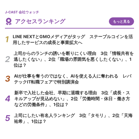
J-CAST 会社ウォッチ
アクセスランキング
もっと見る
LINE NEXTとGMOメディアがタッグ ステーブルコインを活
用したサービスの成長と事業拡大へ
上司からのランチの誘いを断りにくい理由 3位「情報共有を
逃したくない」、2位「職場の雰囲気を悪くしたくない」、1
位は？
AIが仕事を奪うのではなく、AIを使える人に奪われる レバ
テックIT転職フェアで特別講演会
新卒で入社した会社、早期に退職する理由 3位「成長・ス
キルアップが見込めない」、2位「労働時間・休日・働き方
などの労働条件」、1位は？
上司にしたい有名人ランキング 3位「タモリ」、2位「天海
祐希」、1位は？