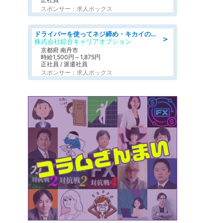
スポンサー：求人ボックス
ドライバーを使ってネジ締め・キカイのボタン操作/履歴書不要
＞
株式会社綜合キャリアオプション
京都府 南丹市
時給1,500円～1,875円
正社員 / 派遣社員
スポンサー：求人ボックス