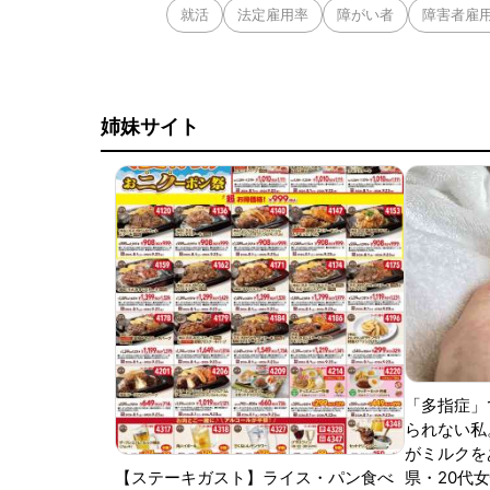
就活
法定雇用率
障がい者
障害者雇
姉妹サイト
「多指症」
られない私
がミルクをあ
【ステーキガスト】ライス・パン食べ
県・20代女