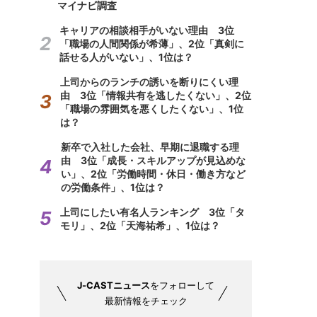
マイナビ調査
キャリアの相談相手がいない理由 3位
「職場の人間関係が希薄」、2位「真剣に
話せる人がいない」、1位は？
上司からのランチの誘いを断りにくい理
由 3位「情報共有を逃したくない」、2位
「職場の雰囲気を悪くしたくない」、1位
は？
新卒で入社した会社、早期に退職する理
由 3位「成長・スキルアップが見込めな
い」、2位「労働時間・休日・働き方など
の労働条件」、1位は？
上司にしたい有名人ランキング 3位「タ
モリ」、2位「天海祐希」、1位は？
J-CASTニュース
をフォローして
最新情報をチェック