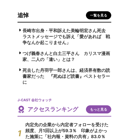
追悼
一覧を見る
長崎市出身・平和訴えた美輪明宏さん死去
ラストメッセージでも訴え「愛があれば 戦
争なんか起こりません」
つげ義春さんと白土三平さん カリスマ漫画
家、二人の「違い」とは？
死去した丹羽宇一郎さんは、経済界有数の読
書家だった 『死ぬほど読書』ベストセラー
に
J-CAST 会社ウォッチ
アクセスランキング
もっと見る
内定先の企業から内定者フォローを受けた
頻度、月1回以上が59.3％ 印象がよかっ
た施策に「社内報・資料の共有」83.0％