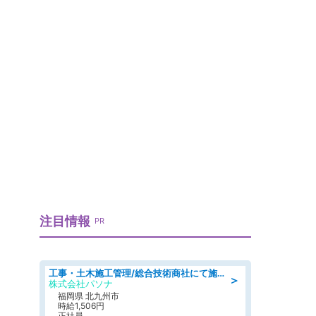
注目情報
PR
工事・土木施工管理/総合技術商社にて施工管理のお仕事/即日勤務可/車通勤可/工事・土木施工管理/生産・品質管理
＞
株式会社パソナ
福岡県 北九州市
時給1,506円
正社員