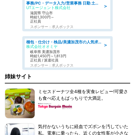
事務/PC・データ入力/営業事務 日勤 土日休み 船舶用のエンジンを扱う会社 総合事務
＞
UTエージェント株式会社
滋賀県 守山市
時給1,300円～
正社員
スポンサー：求人ボックス
梱包・仕分け・検品/美濃加茂市の人気求人仕分け/高時給/長期休暇充実
＞
株式会社オオミヤ
岐阜県 美濃加茂市
時給1,450円～1,813円
正社員 / 派遣社員
スポンサー：求人ボックス
姉妹サイト
ミセスドーナツ全4種を実食レビュー!可愛さ
も食べ応えもばっちりで大満足。
気付かないうちに経血でズボンを汚していた
私。電車に乗ったら、近くの女性客が小さな