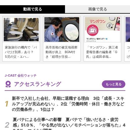
動画で見る
画像で見る
家族旅行の機内で「パ
高市首相の被災地視察
「マンガワン」第三者
コ
パだけ別席」あり？
動画が炎上 BGM付
委報告書の編集者「G
「
5児の父・エハ...
き「総理が主役...
氏」は成田卓哉...
げ
J-CAST 会社ウォッチ
アクセスランキング
もっと見る
新卒で入社した会社、早期に退職する理由 3位「成長・スキ
ルアップが見込めない」、2位「労働時間・休日・働き方など
の労働条件」、1位は？
夏バテによる仕事への影響 夏バテで「強いだるさ・疲労
感」51.0％、「やる気が出ない／モチベーションが落ちた」4