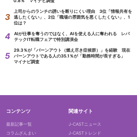
0.8％ マイナビ調査
上司からのランチの誘いを断りにくい理由 3位「情報共有を
逃したくない」、2位「職場の雰囲気を悪くしたくない」、1
位は？
AIが仕事を奪うのではなく、AIを使える人に奪われる レバ
テックIT転職フェアで特別講演会
29.3％が「バーンアウト（燃え尽き症候群）」を経験 現在
バーンアウトである人の35.1％が「勤務時間が長すぎる」
マイナビ調査
コンテンツ
関連サイト
最新記事一覧
J-CASTニュース
コラムざんまい
J-CASTトレンド