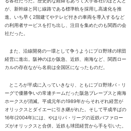
る各社だった。歴史的な経緯もあって大手各社のほとんど
が、新幹線と同じ線路である標準軌を採用し高速化を推
進。いち早く2階建てやテレビ付きの車両を導入するなど
の利用者サービスを打ち出し、注目を集めたのも関西の会
社だった。
また、沿線開発の一環として争うようにプロ野球の球団
経営に進出。阪神のほか阪急、近鉄、南海など、関西ロー
カルの存在ながら名前は全国区になったものだ。
ところが平成に入っていきなり、ともにプロ野球パ・リ
ーグで優勝争いの常連チームだった阪急ブレーブスと南海
ホークスが消滅。平成元年の1989年からそれぞれ経営が
オリックスとダイエーに引き継がれた。そして平成半ばの
16年(2004年)には、やはりパ・リーグの近鉄バファロー
ズがオリックスと合併。近鉄も球団経営から手を引いた。