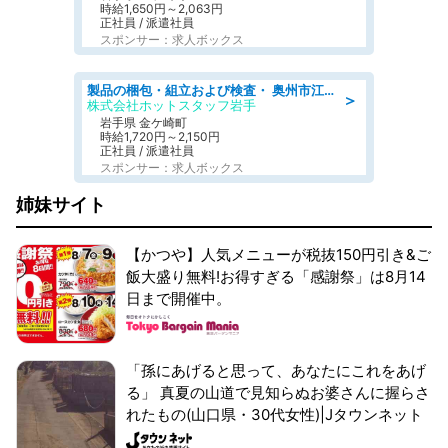
時給1,650円～2,063円
正社員 / 派遣社員
スポンサー：求人ボックス
製品の梱包・組立および検査・ 奥州市江刺/大手企業で長期安定 梱包・検査・組立/半年経過毎に5万円の報奨金有
＞
株式会社ホットスタッフ岩手
岩手県 金ケ崎町
時給1,720円～2,150円
正社員 / 派遣社員
スポンサー：求人ボックス
姉妹サイト
【かつや】人気メニューが税抜150円引き&ご
飯大盛り無料!お得すぎる「感謝祭」は8月14
日まで開催中。
「孫にあげると思って、あなたにこれをあげ
る」 真夏の山道で見知らぬお婆さんに握らさ
れたもの(山口県・30代女性)|Jタウンネット