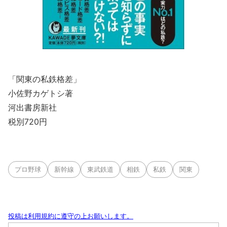
「関東の私鉄格差」
小佐野カゲトシ著
河出書房新社
税別720円
プロ野球
新幹線
東武鉄道
相鉄
私鉄
関東