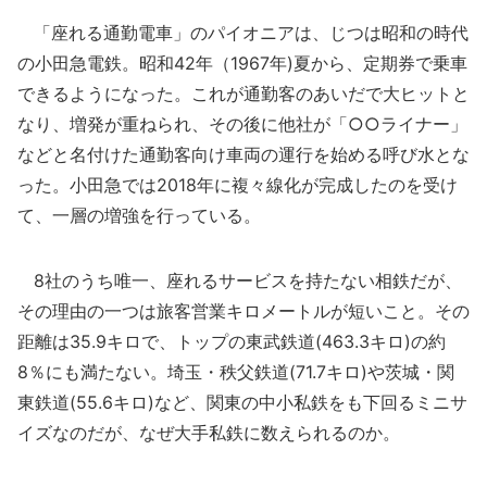
「座れる通勤電車」のパイオニアは、じつは昭和の時代
の小田急電鉄。昭和42年（1967年)夏から、定期券で乗車
できるようになった。これが通勤客のあいだで大ヒットと
なり、増発が重ねられ、その後に他社が「○○ライナー」
などと名付けた通勤客向け車両の運行を始める呼び水とな
った。小田急では2018年に複々線化が完成したのを受け
て、一層の増強を行っている。
8社のうち唯一、座れるサービスを持たない相鉄だが、
その理由の一つは旅客営業キロメートルが短いこと。その
距離は35.9キロで、トップの東武鉄道(463.3キロ)の約
8％にも満たない。埼玉・秩父鉄道(71.7キロ)や茨城・関
東鉄道(55.6キロ)など、関東の中小私鉄をも下回るミニサ
イズなのだが、なぜ大手私鉄に数えられるのか。