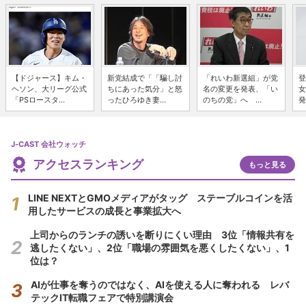
【ドジャース】キム・
新党結成で「「騙し討
「れいわ新選組」が党
登
ヘソン、大リーグ公式
ちにあった気分」と怒
名の変更を発表、「い
女
「PSロースタ...
ったひろゆき妻...
のちの党」へ ...
発
J-CAST 会社ウォッチ
アクセスランキング
もっと見る
LINE NEXTとGMOメディアがタッグ ステーブルコインを活
用したサービスの成長と事業拡大へ
上司からのランチの誘いを断りにくい理由 3位「情報共有を
逃したくない」、2位「職場の雰囲気を悪くしたくない」、1
位は？
AIが仕事を奪うのではなく、AIを使える人に奪われる レバ
テックIT転職フェアで特別講演会