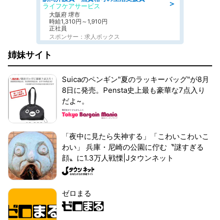
＞
ライフケアサービス
大阪府 堺市
時給1,310円～1,910円
正社員
スポンサー：求人ボックス
姉妹サイト
Suicaのペンギン"夏のラッキーバッグ"が8月
8日に発売。Pensta史上最も豪華な7点入り
だよ~。
「夜中に見たら失神する」「こわいこわいこ
わい」 兵庫・尼崎の公園に佇む〝謎すぎる
顔〟に1.3万人戦慄|Jタウンネット
ゼロまる