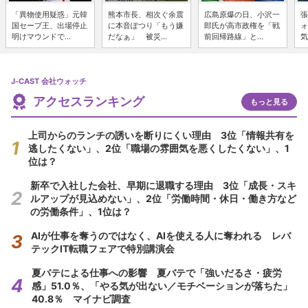
「異物使用疑惑」元韓
熊本市長、相次ぐ余震
広島原爆の日、小沢一
張
国セーブ王、出場停止
に本音ぽつり「もう嫌
郎氏が高市政権を「戦
ォ
明けマウンドで...
だなぁ」 被災...
前回帰路線」と...
気
J-CAST 会社ウォッチ
アクセスランキング
もっと見る
上司からのランチの誘いを断りにくい理由 3位「情報共有を
逃したくない」、2位「職場の雰囲気を悪くしたくない」、1
位は？
新卒で入社した会社、早期に退職する理由 3位「成長・スキ
ルアップが見込めない」、2位「労働時間・休日・働き方など
の労働条件」、1位は？
AIが仕事を奪うのではなく、AIを使える人に奪われる レバ
テックIT転職フェアで特別講演会
夏バテによる仕事への影響 夏バテで「強いだるさ・疲労
感」51.0％、「やる気が出ない／モチベーションが落ちた」
40.8％ マイナビ調査