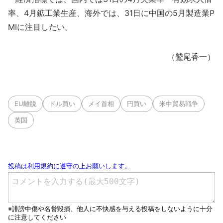
率、4月鉱工業生産、海外では、31日に中国の5月製造業P
MIに注目したい。
（鷲尾香一）
EU離脱
ドル買い
メイ首相
円買い
米中貿易戦争
英国