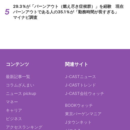
29.3％が「バーンアウト（燃え尽き症候群）」を経験 現在
バーンアウトである人の35.1％が「勤務時間が長すぎる」
マイナビ調査
コンテンツ
関連サイト
最新記事一覧
J-CASTニュース
コラムざんまい
J-CASTトレンド
ニュース pickup
J-CAST会社ウォッチ
マネー
BOOKウォッチ
キャリア
東京バーゲンマニア
ビジネス
Jタウンネット
アクセスランキング