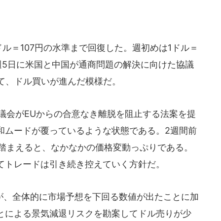
ル＝107円の水準まで回復した。週初めは1ドル＝
週5日に米国と中国が通商問題の解決に向けた協議
けて、ドル買いが進んだ模様だ。
議会がEUからの合意なき離脱を阻止する法案を提
和ムードが覆っているような状態である。2週間前
を踏まえると、なかなかの価格変動っぷりである。
てトレードは引き続き控えていく方針だ。
、全体的に市場予想を下回る数値が出たことに加
とによる景気減退リスクを勘案してドル売りが少