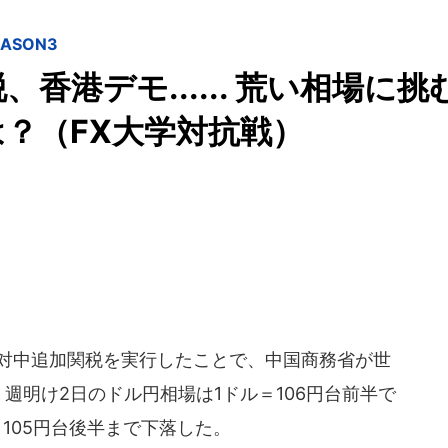
ASON3
香港デモ...... 荒い相場に挑
は？（FX大学対抗戦）
り対中追加関税を実行したことで、中国商務省が世
。週明け2日のドル円相場は1ドル＝106円台前半で
105円台後半まで下落した。