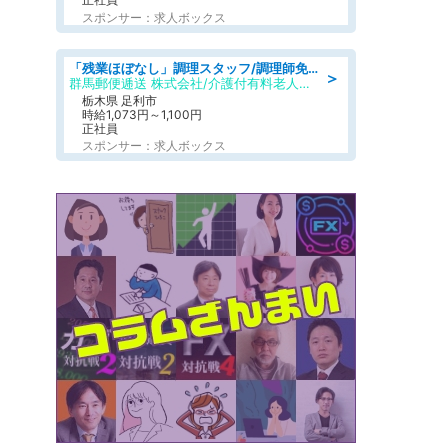
スポンサー：求人ボックス
「残業ほぼなし」調理スタッフ/調理師免許必須/正職員/日勤のみ/介護付き有料老人ホーム/社会保障完備
＞
群馬郵便逓送 株式会社/介護付有料老人ホーム ふる里
栃木県 足利市
時給1,073円～1,100円
正社員
スポンサー：求人ボックス