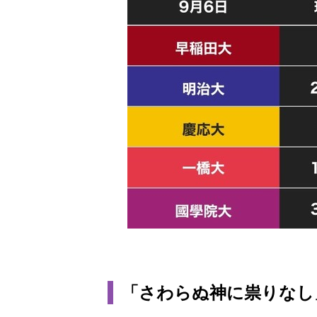
「さわらぬ神に祟りなし