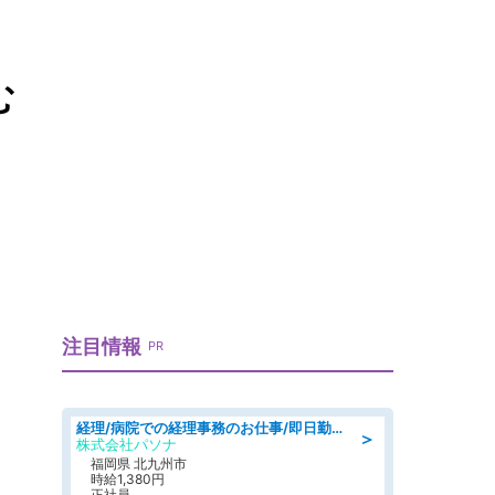
む
注目情報
PR
経理/病院での経理事務のお仕事/即日勤務可/車通勤可/経理/一般事務
＞
株式会社パソナ
福岡県 北九州市
時給1,380円
正社員