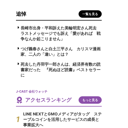
追悼
一覧を見る
長崎市出身・平和訴えた美輪明宏さん死去
ラストメッセージでも訴え「愛があれば 戦
争なんか起こりません」
つげ義春さんと白土三平さん カリスマ漫画
家、二人の「違い」とは？
死去した丹羽宇一郎さんは、経済界有数の読
書家だった 『死ぬほど読書』ベストセラー
に
J-CAST 会社ウォッチ
アクセスランキング
もっと見る
LINE NEXTとGMOメディアがタッグ ステ
ーブルコインを活用したサービスの成長と
事業拡大へ