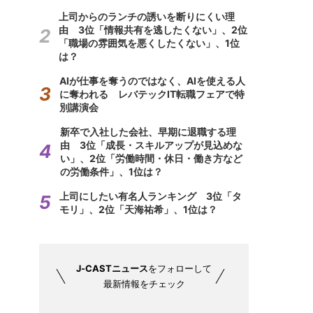
上司からのランチの誘いを断りにくい理
由 3位「情報共有を逃したくない」、2位
「職場の雰囲気を悪くしたくない」、1位
は？
AIが仕事を奪うのではなく、AIを使える人
に奪われる レバテックIT転職フェアで特
別講演会
新卒で入社した会社、早期に退職する理
由 3位「成長・スキルアップが見込めな
い」、2位「労働時間・休日・働き方など
の労働条件」、1位は？
上司にしたい有名人ランキング 3位「タ
モリ」、2位「天海祐希」、1位は？
J-CASTニュース
をフォローして
最新情報をチェック