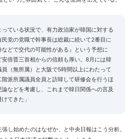
まっている状況で、有力政治家が韓国に対する
自民党の党職で幹事長は総裁に続いて2番目に
齢などで交代の可能性がある』という予想に
ど安倍晋三首相からの信頼も厚い。8月には韓
議員（無所属）と大阪で5時間以上にわたって
二階派所属議員全員と訪韓して研修会を行うほ
硬論などを考慮し、これまで韓日関係への言及
避けてきた」
張し始めたのはなぜか、と中央日報はこう分析。