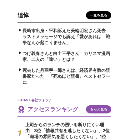
追悼
一覧を見る
長崎市出身・平和訴えた美輪明宏さん死去
ラストメッセージでも訴え「愛があれば 戦
争なんか起こりません」
つげ義春さんと白土三平さん カリスマ漫画
家、二人の「違い」とは？
死去した丹羽宇一郎さんは、経済界有数の読
書家だった 『死ぬほど読書』ベストセラー
に
J-CAST 会社ウォッチ
アクセスランキング
もっと見る
上司からのランチの誘いを断りにくい理
由 3位「情報共有を逃したくない」、2位
「職場の雰囲気を悪くしたくない」、1位