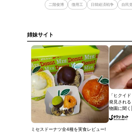
二階俊博
徴用工
日韓経済戦争
自民
姉妹サイト
「ヒクイド
発見される 
物園に聞く
ミセスドーナツ全4種を実食レビュー!