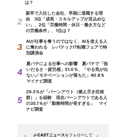
は？
新卒で入社した会社、早期に退職する理
由 3位「成長・スキルアップが見込めな
い」、2位「労働時間・休日・働き方など
の労働条件」、1位は？
AIが仕事を奪うのではなく、AIを使える人
に奪われる レバテックIT転職フェアで特
別講演会
夏バテによる仕事への影響 夏バテで「強
いだるさ・疲労感」51.0％、「やる気が出
ない／モチベーションが落ちた」40.8％
マイナビ調査
29.3％が「バーンアウト（燃え尽き症候
群）」を経験 現在バーンアウトである人
の35.1％が「勤務時間が長すぎる」 マイ
ナビ調査
J-CASTニュース
をフォローして