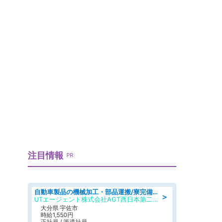
注目情報
PR
自動車製品の機械加工・部品運搬/寮完備/日払い/工場・製造
＞
UTエージェント株式会社AGT西日本第二CU
大分県 宇佐市
時給1,550円
正社員 / 派遣社員