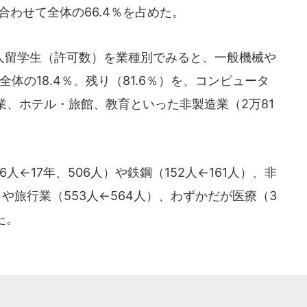
合わせて全体の66.4％を占めた。
留学生（許可数）を業種別でみると、一般機械や
全体の18.4％。残り（81.6％）を、コンピュータ
、ホテル・旅館、教育といった非製造業（2万81
人←17年、506人）や鉄鋼（152人←161人）、非
）や旅行業（553人←564人）、わずかだが医療（3
た。