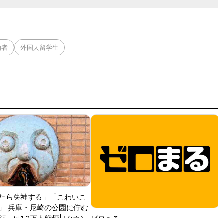
働者
外国人留学生
たら失神する」「こわいこ
」 兵庫・尼崎の公園に佇む