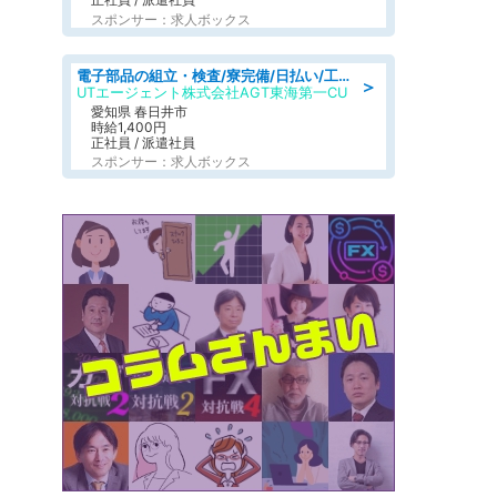
スポンサー：求人ボックス
電子部品の組立・検査/寮完備/日払い/工場・製造
＞
UTエージェント株式会社AGT東海第一CU
愛知県 春日井市
時給1,400円
正社員 / 派遣社員
スポンサー：求人ボックス