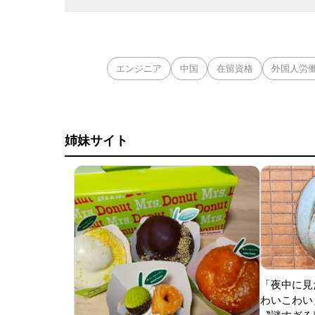
エンジニア
中国
在留資格
外国人労
姉妹サイト
「夜中に見
わいこわい