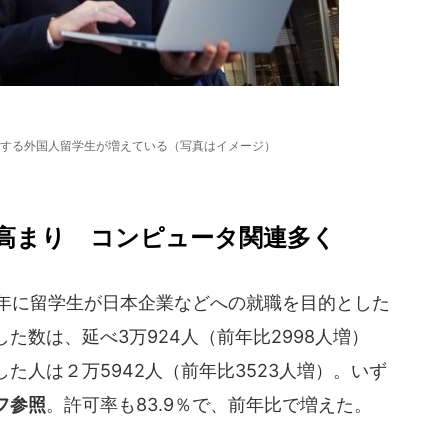
する外国人留学生が増えている（写真はイメージ）
高まり コンピュータ関連多く
8年に留学生が日本企業などへの就職を目的とした
た数は、延べ3万924人（前年比2998人増）
た人は２万5942人（前年比3523人増）。いず
フ参照
。許可率も83.9％で、前年比で増えた。