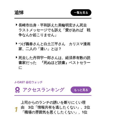
追悼
一覧を見る
長崎市出身・平和訴えた美輪明宏さん死去
ラストメッセージでも訴え「愛があれば 戦
争なんか起こりません」
つげ義春さんと白土三平さん カリスマ漫画
家、二人の「違い」とは？
死去した丹羽宇一郎さんは、経済界有数の読
書家だった 『死ぬほど読書』ベストセラー
に
J-CAST 会社ウォッチ
アクセスランキング
もっと見る
上司からのランチの誘いを断りにくい理
由 3位「情報共有を逃したくない」、2位
「職場の雰囲気を悪くしたくない」、1位