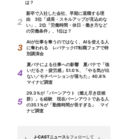
は？
新卒で入社した会社、早期に退職する理
由 3位「成長・スキルアップが見込めな
い」、2位「労働時間・休日・働き方など
の労働条件」、1位は？
AIが仕事を奪うのではなく、AIを使える人
に奪われる レバテックIT転職フェアで特
別講演会
夏バテによる仕事への影響 夏バテで「強
いだるさ・疲労感」51.0％、「やる気が出
ない／モチベーションが落ちた」40.8％
マイナビ調査
29.3％が「バーンアウト（燃え尽き症候
群）」を経験 現在バーンアウトである人
の35.1％が「勤務時間が長すぎる」 マイ
ナビ調査
J-CASTニュース
をフォローして