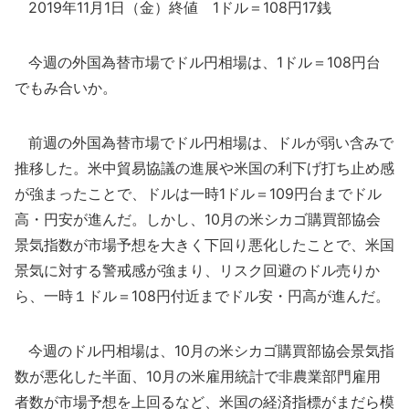
2019年11月1日（金）終値 1ドル＝108円17銭
今週の外国為替市場でドル円相場は、1ドル＝108円台
でもみ合いか。
前週の外国為替市場でドル円相場は、ドルが弱い含みで
推移した。米中貿易協議の進展や米国の利下げ打ち止め感
が強まったことで、ドルは一時1ドル＝109円台までドル
高・円安が進んだ。しかし、10月の米シカゴ購買部協会
景気指数が市場予想を大きく下回り悪化したことで、米国
景気に対する警戒感が強まり、リスク回避のドル売りか
ら、一時１ドル＝108円付近までドル安・円高が進んだ。
今週のドル円相場は、10月の米シカゴ購買部協会景気指
数が悪化した半面、10月の米雇用統計で非農業部門雇用
者数が市場予想を上回るなど、米国の経済指標がまだら模