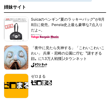
姉妹サイト
Suicaのペンギン"夏のラッキーバッグ"が8月
8日に発売。Pensta史上最も豪華な7点入り
だよ~。
「夜中に見たら失神する」「こわいこわいこ
わい」 兵庫・尼崎の公園に佇む〝謎すぎる
顔〟に1.3万人戦慄|Jタウンネット
ゼロまる