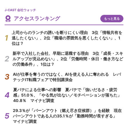
J-CAST 会社ウォッチ
アクセスランキング
もっと見る
上司からのランチの誘いを断りにくい理由 3位「情報共有を
逃したくない」、2位「職場の雰囲気を悪くしたくない」、1
位は？
新卒で入社した会社、早期に退職する理由 3位「成長・スキ
ルアップが見込めない」、2位「労働時間・休日・働き方など
の労働条件」、1位は？
AIが仕事を奪うのではなく、AIを使える人に奪われる レバ
テックIT転職フェアで特別講演会
夏バテによる仕事への影響 夏バテで「強いだるさ・疲労
感」51.0％、「やる気が出ない／モチベーションが落ちた」
40.8％ マイナビ調査
29.3％が「バーンアウト（燃え尽き症候群）」を経験 現在
バーンアウトである人の35.1％が「勤務時間が長すぎる」
マイナビ調査