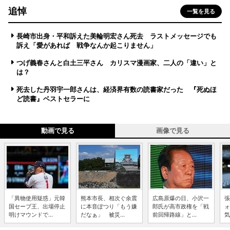
追悼
一覧を見る
長崎市出身・平和訴えた美輪明宏さん死去 ラストメッセージでも
訴え「愛があれば 戦争なんか起こりません」
つげ義春さんと白土三平さん カリスマ漫画家、二人の「違い」と
は？
死去した丹羽宇一郎さんは、経済界有数の読書家だった 『死ぬほ
ど読書』ベストセラーに
動画で見る
画像で見る
「異物使用疑惑」元韓
熊本市長、相次ぐ余震
広島原爆の日、小沢一
張
国セーブ王、出場停止
に本音ぽつり「もう嫌
郎氏が高市政権を「戦
ォ
明けマウンドで...
だなぁ」 被災...
前回帰路線」と...
気