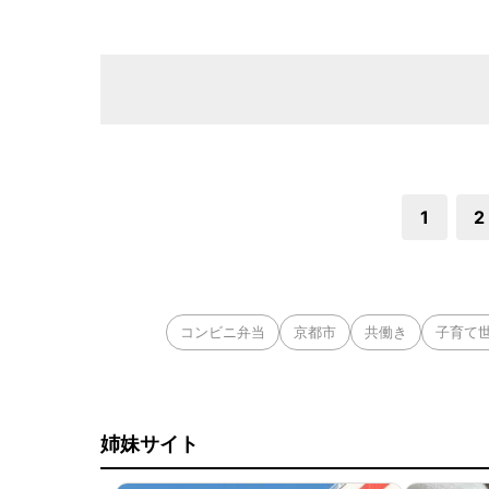
1
2
コンビニ弁当
京都市
共働き
子育て
姉妹サイト