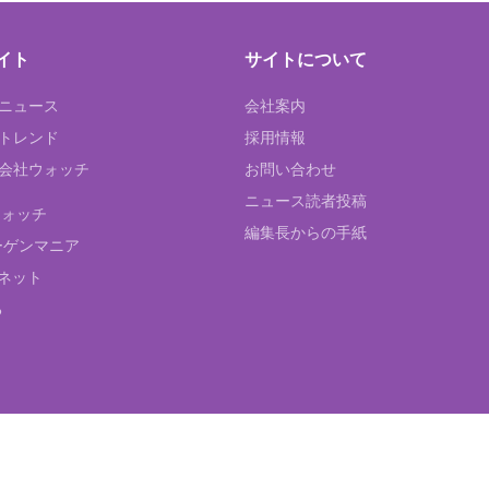
イト
サイトについて
Tニュース
会社案内
Tトレンド
採用情報
ST会社ウォッチ
お問い合わせ
ニュース読者投稿
ウォッチ
編集長からの手紙
ーゲンマニア
ネット
る