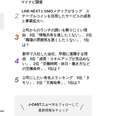
マイナビ調査
LINE NEXTとGMOメディアがタッグ ス
テーブルコインを活用したサービスの成長
と事業拡大へ
上司からのランチの誘いを断りにくい理
由 3位「情報共有を逃したくない」、2位
「職場の雰囲気を悪くしたくない」、1位
は？
新卒で入社した会社、早期に退職する理
由 3位「成長・スキルアップが見込めな
い」、2位「労働時間・休日・働き方など
の労働条件」、1位は？
上司にしたい有名人ランキング 3位「タ
モリ」、2位「天海祐希」、1位は？
J-CASTニュース
をフォローして
最新情報をチェック