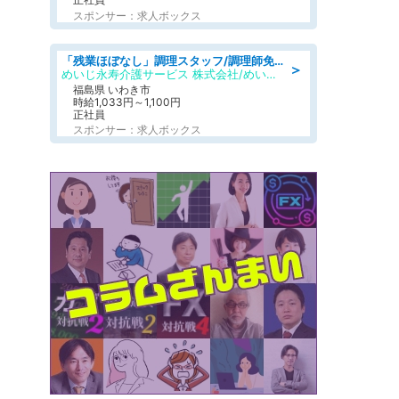
スポンサー：求人ボックス
「残業ほぼなし」調理スタッフ/調理師免許必須/正職員/日勤のみ/住宅型有料老人ホーム
＞
めいじ永寿介護サービス 株式会社/めいじ永寿介護サービスセンター
福島県 いわき市
時給1,033円～1,100円
正社員
スポンサー：求人ボックス