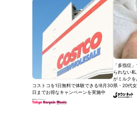
「多指症」
られない私
がミルクをあ
コストコを1日無料で体験できる!8月30
県・20代女
日までお得なキャンペーンを実施中