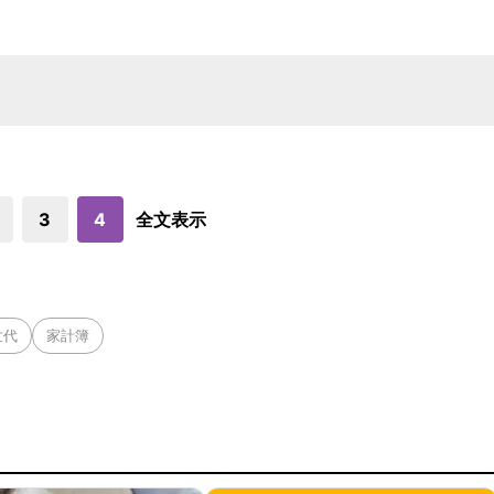
3
4
全文表示
世代
家計簿