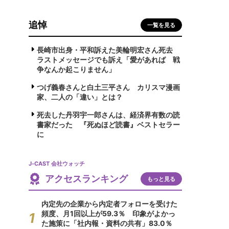
追悼
一覧を見る
長崎市出身・平和訴えた美輪明宏さん死去
ラストメッセージでも訴え「愛があれば 戦
争なんか起こりません」
つげ義春さんと白土三平さん カリスマ漫画
家、二人の「違い」とは？
死去した丹羽宇一郎さんは、経済界有数の読
書家だった 『死ぬほど読書』ベストセラー
に
J-CAST 会社ウォッチ
アクセスランキング
もっと見る
内定先の企業から内定者フォローを受けた
頻度、月1回以上が59.3％ 印象がよかっ
た施策に「社内報・資料の共有」83.0％