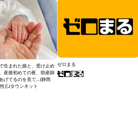
ゼロまる
で生まれた娘と、受け止め
。産後初めての夜、助産師
げてるのを見て...(静岡
性)|Jタウンネット