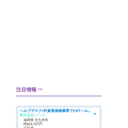
注目情報
PR
ヘルプデスク/外資系保険業界でのITヘルプデスク業務/駅近/即日勤務可/ヘルプデスク
＞
株式会社パソナ
福岡県 北九州市
時給4,167円
正社員