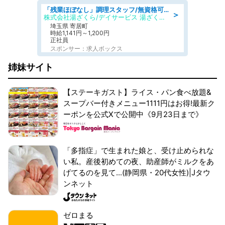
「残業ほぼなし」調理スタッフ/無資格可/正職員/日勤のみ/デイサービス/社会保障完備
＞
株式会社湯ざくら/デイサービス 湯ざくらケアリゾート
埼玉県 寄居町
時給1,141円～1,200円
正社員
スポンサー：求人ボックス
姉妹サイト
【ステーキガスト】ライス・パン食べ放題&
スープバー付きメニュー1111円はお得!最新ク
ーポンを公式Xで公開中《9月23日まで》
「多指症」で生まれた娘と、受け止められな
い私。産後初めての夜、助産師がミルクをあ
げてるのを見て...(静岡県・20代女性)|Jタウ
ンネット
ゼロまる