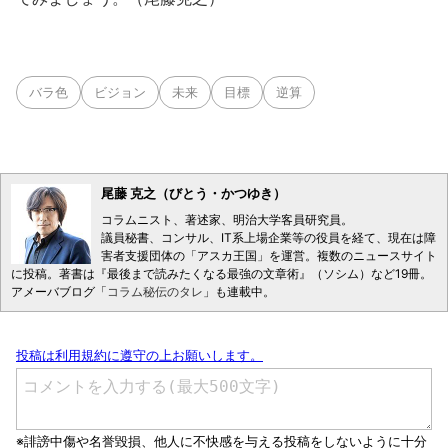
バラ色
ビジョン
未来
目標
逆算
尾藤 克之（びとう・かつゆき）
コラムニスト、著述家、明治大学客員研究員。
議員秘書、コンサル、IT系上場企業等の役員を経て、現在は障
害者支援団体の「アスカ王国」を運営。複数のニュースサイト
に投稿。著書は『最後まで読みたくなる最強の文章術』（ソシム）など19冊。
アメーバブログ「
コラム秘伝のタレ
」も連載中。