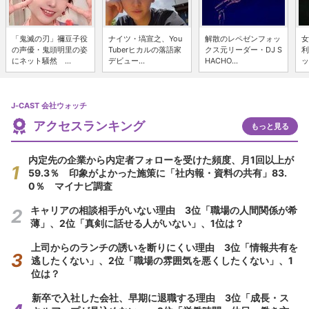
「鬼滅の刃」禰豆子役
ナイツ・塙宣之、You
解散のレペゼンフォッ
女
の声優・鬼頭明里の姿
Tuberヒカルの落語家
クス元リーダー・DJ S
利
にネット騒然 ...
デビュー...
HACHO...
ッ
J-CAST 会社ウォッチ
アクセスランキング
もっと見る
内定先の企業から内定者フォローを受けた頻度、月1回以上が
59.3％ 印象がよかった施策に「社内報・資料の共有」83.
0％ マイナビ調査
キャリアの相談相手がいない理由 3位「職場の人間関係が希
薄」、2位「真剣に話せる人がいない」、1位は？
上司からのランチの誘いを断りにくい理由 3位「情報共有を
逃したくない」、2位「職場の雰囲気を悪くしたくない」、1
位は？
新卒で入社した会社、早期に退職する理由 3位「成長・ス