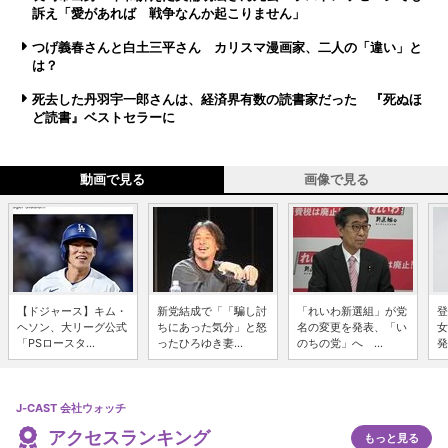
訴え「愛があれば 戦争なんか起こりません」
つげ義春さんと白土三平さん カリスマ漫画家、二人の「違い」と
は？
死去した丹羽宇一郎さんは、経済界有数の読書家だった 『死ぬほ
ど読書』ベストセラーに
動画で見る
画像で見る
【ドジャース】キム・
新党結成で「「騙し討
「れいわ新選組」が党
登
ヘソン、大リーグ公式
ちにあった気分」と怒
名の変更を発表、「い
女
「PSロースタ...
ったひろゆき妻...
のちの党」へ ...
発
J-CAST 会社ウォッチ
アクセスランキング
もっと見る