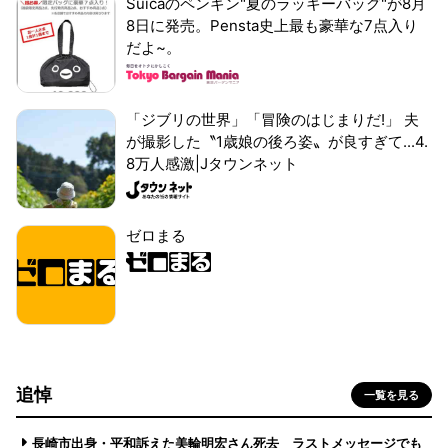
Suicaのペンギン"夏のラッキーバッグ"が8月
8日に発売。Pensta史上最も豪華な7点入り
だよ~。
「ジブリの世界」「冒険のはじまりだ!」 夫
が撮影した〝1歳娘の後ろ姿〟が良すぎて...4.
8万人感激|Jタウンネット
ゼロまる
追悼
一覧を見る
長崎市出身・平和訴えた美輪明宏さん死去 ラストメッセージでも