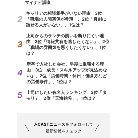
マイナビ調査
キャリアの相談相手がいない理由 3位
「職場の人間関係が希薄」、2位「真剣に
話せる人がいない」、1位は？
上司からのランチの誘いを断りにくい理
由 3位「情報共有を逃したくない」、2位
「職場の雰囲気を悪くしたくない」、1位
は？
新卒で入社した会社、早期に退職する理
由 3位「成長・スキルアップが見込めな
い」、2位「労働時間・休日・働き方など
の労働条件」、1位は？
上司にしたい有名人ランキング 3位「タ
モリ」、2位「天海祐希」、1位は？
J-CASTニュース
をフォローして
最新情報をチェック