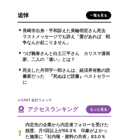
追悼
一覧を見る
長崎市出身・平和訴えた美輪明宏さん死去
ラストメッセージでも訴え「愛があれば 戦
争なんか起こりません」
つげ義春さんと白土三平さん カリスマ漫画
家、二人の「違い」とは？
死去した丹羽宇一郎さんは、経済界有数の読
書家だった 『死ぬほど読書』ベストセラー
に
J-CAST 会社ウォッチ
アクセスランキング
もっと見る
内定先の企業から内定者フォローを受けた
頻度、月1回以上が59.3％ 印象がよかっ
た施策に「社内報・資料の共有」83.0％