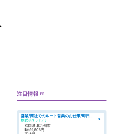
を
注目情報
PR
営業/商社でのルート営業のお仕事/即日勤務可/車通勤可/営業
＞
株式会社パソナ
福岡県 北九州市
時給1,506円
正社員