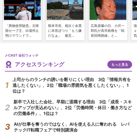
「異物使用疑惑」元韓
熊本市長、相次ぐ余震
広島原爆の日、小沢一
張
国セーブ王、出場停止
に本音ぽつり「もう嫌
郎氏が高市政権を「戦
ォ
明けマウンドで...
だなぁ」 被災...
前回帰路線」と...
気
J-CAST 会社ウォッチ
アクセスランキング
もっと見る
上司からのランチの誘いを断りにくい理由 3位「情報共有を
逃したくない」、2位「職場の雰囲気を悪くしたくない」、1
位は？
新卒で入社した会社、早期に退職する理由 3位「成長・スキ
ルアップが見込めない」、2位「労働時間・休日・働き方など
の労働条件」、1位は？
AIが仕事を奪うのではなく、AIを使える人に奪われる レバ
テックIT転職フェアで特別講演会