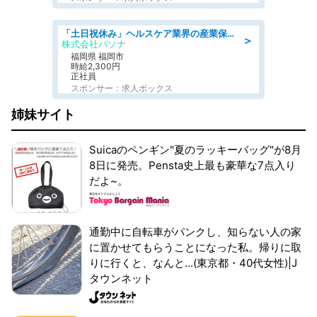
「土日祝休み」ヘルスケア業界の産業保健師/高時給/未経験OK/要資格:保健師、正看護師
＞
株式会社パソナ
福岡県 福岡市
時給2,300円
正社員
スポンサー：求人ボックス
姉妹サイト
Suicaのペンギン"夏のラッキーバッグ"が8月
8日に発売。Pensta史上最も豪華な7点入り
だよ~。
通勤中に自転車がパンクし、知らない人の家
に置かせてもらうことになった私。帰りに取
りに行くと、なんと...(東京都・40代女性)|J
タウンネット