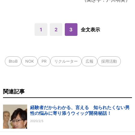
1
2
3
全文表示
BtoB
NOK
PR
リクルーター
広報
採用活動
関連記事
経験者だからわかる、言える 知られたくない男
性の悩みに寄り添うウィッグ開発秘話！
2020/2/5