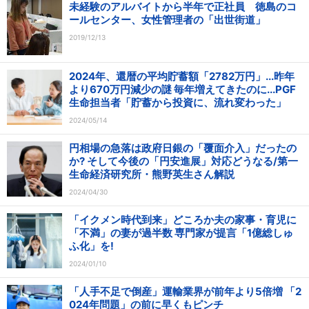
未経験のアルバイトから半年で正社員 徳島のコ
ールセンター、女性管理者の「出世街道」
2019/12/13
2024年、還暦の平均貯蓄額「2782万円」...昨年
より670万円減少の謎 毎年増えてきたのに...PGF
生命担当者「貯蓄から投資に、流れ変わった」
2024/05/14
円相場の急落は政府日銀の「覆面介入」だったの
か? そして今後の「円安進展」対応どうなる/第一
生命経済研究所・熊野英生さん解説
2024/04/30
「イクメン時代到来」どころか夫の家事・育児に
「不満」の妻が過半数 専門家が提言「1億総しゅ
ふ化」を!
2024/01/10
「人手不足で倒産」運輸業界が前年より5倍増 「2
024年問題」の前に早くもピンチ